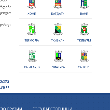
რია.
რდება
სკოლო
ХОНИ
БАГДАТИ
ВАНИ
ფონდი
ТЕРЖОЛА
ТКИБУЛИ
ТКИБУЛИ
ХАРАГАУЛИ
ЧИАТУРА
САЧХЕРЕ
2023
3611
ВО ГРУЗИИ
ГОСУДАРСТВЕННЫЙ