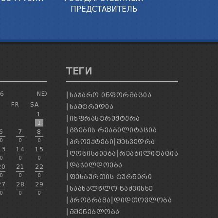
ПРЕДСТАВИТЕЛЬ
ТЕГИ
26
NEXT
ᲡᲐᲯᲐᲠᲝ ᲘᲜᲤᲝᲠᲛᲐᲪᲘᲐ
H
FR
SA
ᲡᲐᲛᲢᲠᲔᲓᲘᲐ
1
ᲘᲜᲤᲠᲐᲡᲢᲠᲣᲥᲢᲣᲠᲐ
1
ᲒᲖᲔᲑᲘᲡ ᲠᲔᲐᲑᲘᲚᲘᲢᲐᲪᲘᲐ
6
7
8
0
0
0
ᲞᲠᲝᲔᲥᲢᲔᲑᲘ
ᲨᲔᲮᲕᲔᲓᲠᲐ
13
14
15
ᲦᲝᲜᲘᲡᲫᲘᲔᲑᲐ
ᲠᲔᲐᲑᲘᲚᲘᲢᲐᲪᲘᲐ
0
0
0
ᲓᲐᲯᲘᲚᲓᲝᲔᲑᲐ
20
21
22
0
0
0
ᲤᲔᲮᲑᲣᲠᲗᲘᲡ ᲢᲣᲠᲜᲘᲠᲘ
27
28
29
ᲡᲐᲐᲮᲐᲚᲬᲚᲝ ᲜᲐᲫᲕᲘᲡᲮᲔ
0
0
0
ᲞᲠᲝᲒᲠᲐᲛᲐ
ᲓᲘᲓᲗᲝᲕᲚᲝᲑᲐ
ᲛᲨᲔᲜᲔᲑᲚᲝᲑᲐ