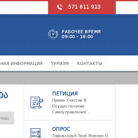
571 811 913
РАБОЧЕЕ ВРЕМЯ
09:00 - 18:00
ЧНАЯ ИНФОРМАЦИЯ
ТУРИЗМ
КОНТАКТЫ
ПЕТИЦИЯ
ᲘᲐ
Прими Участие В
Осуществлении
Самоуправления...
-MAIL
ОПРОС
Зафиксируй Твоё Мнение О