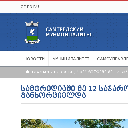
GE
EN
RU
САМТРЕДСКИЙ
МУНИЦИПАЛИТЕТ
НОВОСТИ
МУНИЦИПАЛИТЕТ
САМОУПРАВЛ
ГЛАВНАЯ
НОВОСТИ
ᲡᲐᲛᲢᲠᲔᲓᲘᲐᲨᲘ ᲛᲔ-12 Ს
ᲡᲐᲛᲢᲠᲔᲓᲘᲐᲨᲘ ᲛᲔ-12 ᲡᲐᲯᲐ
ᲒᲐᲜᲮᲝᲠᲪᲘᲔᲚᲓᲐ