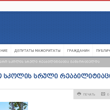
ЕНИЕ
ДЕПУТАТЫ МАЖОРИТАТЫ
ГРАЖДАНИН
ПУБЛИ
ᲐᲯᲐᲠᲝ ᲡᲙᲝᲚᲘᲡ ᲡᲠᲣᲚᲘ ᲠᲔᲐᲑᲘᲚᲘᲢᲘᲐᲪᲘᲐ ᲒᲐᲜᲮᲝᲠᲪᲘᲔᲚᲓᲐ
ᲠᲝ ᲡᲙᲝᲚᲘᲡ ᲡᲠᲣᲚᲘ ᲠᲔᲐᲑᲘᲚᲘᲢᲘᲐᲪ
ПЕЧАТЬ
E