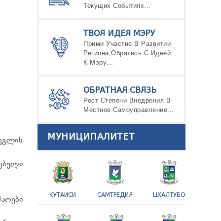
Текущих Событиях...
ТВОЯ ИДЕЯ МЭРУ
Прими Участие В Развитии
Региона,Обратись С Идеей
К Мэру...
ОБРАТНАЯ СВЯЗЬ
Рост Степени Внедрения В
Местное Самоуправление...
МУНИЦИПАЛИТЕТ
ეგლის
ებული
КУТАИСИ
САМТРЕДИЯ
ЦХАЛТУБО
აოები