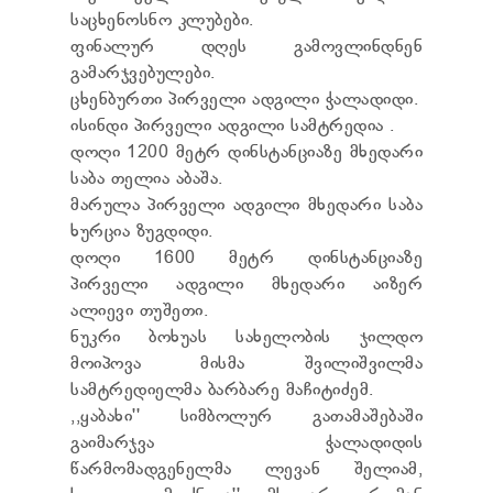
TENDERS
საცხენოსნო კლუბები.
REPORT TO BE SUBMITTED TO PRESIDENT AND
ფინალურ დღეს გამოვლინდნენ
PARLIAMENT
გამარჯვებულები.
REQUEST OF PUBLIC INFORMATION
ცხენბურთი პირველი ადგილი ჭალადიდი.
PERSONAL DATA PROTECTION OFFICER
ისინდი პირველი ადგილი სამტრედია .
LEGAL DECISIONS
დოღი 1200 მეტრ დინსტანციაზე მხედარი
APPEAL RULES
საბა თელია აბაშა.
მარულა პირველი ადგილი მხედარი საბა
ხურცია ზუგდიდი.
დოღი 1600 მეტრ დინსტანციაზე
პირველი ადგილი მხედარი აიზერ
ალიევი თუშეთი.
ნუკრი ბოხუას სახელობის ჯილდო
მოიპოვა მისმა შვილიშვილმა
სამტრედიელმა ბარბარე მაჩიტიძემ.
,,ყაბახი'' სიმბოლურ გათამაშებაში
გაიმარჯვა ჭალადიდის
წარმომადგენელმა ლევან შელიამ,