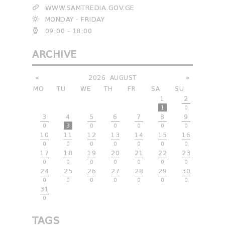
WWW.SAMTREDIA.GOV.GE
MONDAY - FRIDAY
09:00 - 18:00
ARCHIVE
«
2026
AUGUST
»
MO
TU
WE
TH
FR
SA
SU
1
2
1
0
3
4
5
6
7
8
9
0
3
0
0
0
0
0
10
11
12
13
14
15
16
0
0
0
0
0
0
0
17
18
19
20
21
22
23
0
0
0
0
0
0
0
24
25
26
27
28
29
30
0
0
0
0
0
0
0
31
0
TAGS