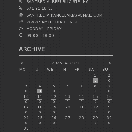
SAMTREDIA, REPUBLIC STR. N6
571 81 19 13
SAMTREDIA.KANCELARIA@GMAIL.COM
WWW.SAMTREDIA.GOV.GE
MONDAY - FRIDAY
09:00 - 18:00
ARCHIVE
«
2026
AUGUST
»
MO
TU
WE
TH
FR
SA
SU
1
2
1
0
3
4
5
6
7
8
9
0
3
0
0
0
0
0
10
11
12
13
14
15
16
0
0
0
0
0
0
0
17
18
19
20
21
22
23
0
0
0
0
0
0
0
24
25
26
27
28
29
30
0
0
0
0
0
0
0
31