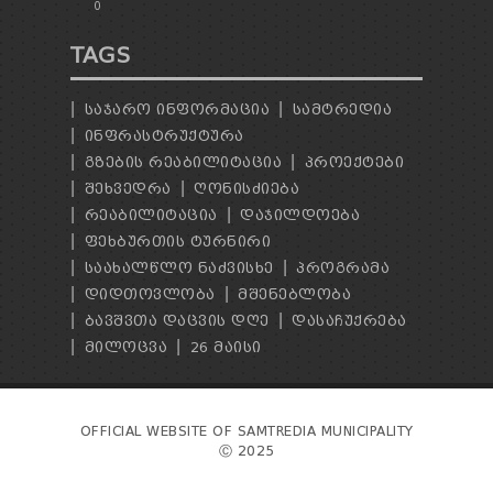
0
TAGS
ᲡᲐᲯᲐᲠᲝ ᲘᲜᲤᲝᲠᲛᲐᲪᲘᲐ
ᲡᲐᲛᲢᲠᲔᲓᲘᲐ
ᲘᲜᲤᲠᲐᲡᲢᲠᲣᲥᲢᲣᲠᲐ
ᲒᲖᲔᲑᲘᲡ ᲠᲔᲐᲑᲘᲚᲘᲢᲐᲪᲘᲐ
ᲞᲠᲝᲔᲥᲢᲔᲑᲘ
ᲨᲔᲮᲕᲔᲓᲠᲐ
ᲦᲝᲜᲘᲡᲫᲘᲔᲑᲐ
ᲠᲔᲐᲑᲘᲚᲘᲢᲐᲪᲘᲐ
ᲓᲐᲯᲘᲚᲓᲝᲔᲑᲐ
ᲤᲔᲮᲑᲣᲠᲗᲘᲡ ᲢᲣᲠᲜᲘᲠᲘ
ᲡᲐᲐᲮᲐᲚᲬᲚᲝ ᲜᲐᲫᲕᲘᲡᲮᲔ
ᲞᲠᲝᲒᲠᲐᲛᲐ
ᲓᲘᲓᲗᲝᲕᲚᲝᲑᲐ
ᲛᲨᲔᲜᲔᲑᲚᲝᲑᲐ
ᲑᲐᲕᲨᲕᲗᲐ ᲓᲐᲪᲕᲘᲡ ᲓᲦᲔ
ᲓᲐᲡᲐᲩᲣᲥᲠᲔᲑᲐ
ᲛᲘᲚᲝᲪᲕᲐ
26 ᲛᲐᲘᲡᲘ
OFFICIAL WEBSITE OF SAMTREDIA MUNICIPALITY
Ⓒ 2025