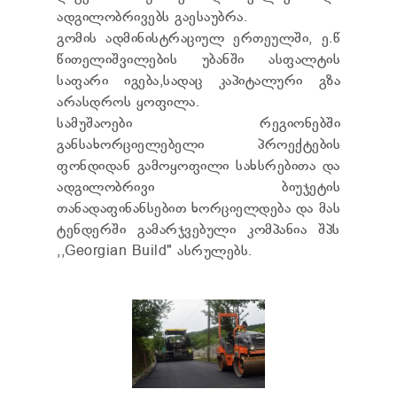
TENDERS
ადგილობრივებს გაესაუბრა.
REPORT TO BE SUBMITTED TO PRESIDENT AND
გომის ადმინისტრაციულ ერთეულში, ე.წ
PARLIAMENT
წითელიშვილების უბანში ასფალტის
REQUEST OF PUBLIC INFORMATION
საფარი იგება,სადაც კაპიტალური გზა
PERSONAL DATA PROTECTION OFFICER
არასდროს ყოფილა.
LEGAL DECISIONS
სამუშაოები რეგიონებში
APPEAL RULES
განსახორციელებელი პროექტების
ფონდიდან გამოყოფილი სახსრებითა და
ადგილობრივი ბიუჯეტის
თანადაფინანსებით ხორციელდება და მას
ტენდერში გამარჯვებული კომპანია შპს
,,Georgian Build" ასრულებს.