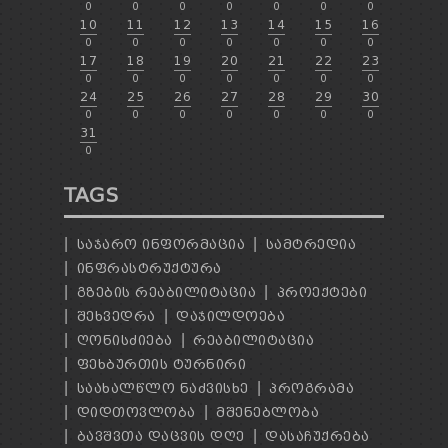
0
0
0
0
0
0
0
10
11
12
13
14
15
16
0
0
0
0
0
0
0
17
18
19
20
21
22
23
0
0
0
0
0
0
0
24
25
26
27
28
29
30
0
0
0
0
0
0
0
31
0
TAGS
ᲡᲐᲯᲐᲠᲝ ᲘᲜᲤᲝᲠᲛᲐᲪᲘᲐ
ᲡᲐᲛᲢᲠᲔᲓᲘᲐ
ᲘᲜᲤᲠᲐᲡᲢᲠᲣᲥᲢᲣᲠᲐ
ᲒᲖᲔᲑᲘᲡ ᲠᲔᲐᲑᲘᲚᲘᲢᲐᲪᲘᲐ
ᲞᲠᲝᲔᲥᲢᲔᲑᲘ
ᲨᲔᲮᲕᲔᲓᲠᲐ
ᲓᲐᲯᲘᲚᲓᲝᲔᲑᲐ
ᲦᲝᲜᲘᲡᲫᲘᲔᲑᲐ
ᲠᲔᲐᲑᲘᲚᲘᲢᲐᲪᲘᲐ
ᲤᲔᲮᲑᲣᲠᲗᲘᲡ ᲢᲣᲠᲜᲘᲠᲘ
ᲡᲐᲐᲮᲐᲚᲬᲚᲝ ᲜᲐᲫᲕᲘᲡᲮᲔ
ᲞᲠᲝᲒᲠᲐᲛᲐ
ᲓᲘᲓᲗᲝᲕᲚᲝᲑᲐ
ᲛᲨᲔᲜᲔᲑᲚᲝᲑᲐ
ᲑᲐᲕᲨᲕᲗᲐ ᲓᲐᲪᲕᲘᲡ ᲓᲦᲔ
ᲓᲐᲡᲐᲩᲣᲥᲠᲔᲑᲐ