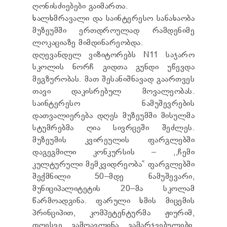
ღონისძიებები გაიმართა.
TENDERS
REPORT TO BE SUBMITTED TO PRESIDENT AND
ხალხმრავალი და საინტერესო სანახაობა
PARLIAMENT
მუზეუმში ერთდროულად რამდენიმე
REQUEST OF PUBLIC INFORMATION
ლოკაციაზე მიმდინარეობდა.
PERSONAL DATA PROTECTION OFFICER
დღევანდელ ვიზიტორებს N11 საჯარო
LEGAL DECISIONS
სკოლის ნორჩ გიდთა გუნდი უწევდა
APPEAL RULES
მეგზურობას. მათ შესანიშნავად გაართვეს
თავი დაკისრებულ მოვალეობას.
საინტერესო ნამუშევრების
დათვალიერება დღეს მუზეუმში მისულმა
სტუმრებმა ღია სივრცეში შეძლეს.
მუზეუმის კვირეულის ფარგლებში
დაგეგმილი კონკურსის – ,,ჩემი
კულტურული მემკვიდრეობა“ ფარგლებში
შექმნილი 50–მდე ნამუშევარი,
მუნიციპალიტეტის 20–მა სკოლამ
წარმოადგინა. ფარული ხმის მიცემის
პრინციპით, კომპეტენტურმა ჟიურიმ,
დღესვე გამოავლინა გამარჯვებულები,