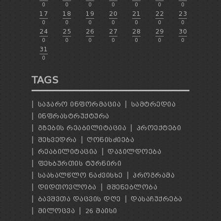
0
0
0
0
0
0
0
17
18
19
20
21
22
23
0
0
0
0
0
0
0
24
25
26
27
28
29
30
0
0
0
0
0
0
0
31
0
TAGS
ᲡᲐᲯᲐᲠᲝ ᲘᲜᲤᲝᲠᲛᲐᲪᲘᲐ
ᲡᲐᲛᲢᲠᲔᲓᲘᲐ
ᲘᲜᲤᲠᲐᲡᲢᲠᲣᲥᲢᲣᲠᲐ
ᲒᲖᲔᲑᲘᲡ ᲠᲔᲐᲑᲘᲚᲘᲢᲐᲪᲘᲐ
ᲞᲠᲝᲔᲥᲢᲔᲑᲘ
ᲨᲔᲮᲕᲔᲓᲠᲐ
ᲦᲝᲜᲘᲡᲫᲘᲔᲑᲐ
ᲠᲔᲐᲑᲘᲚᲘᲢᲐᲪᲘᲐ
ᲓᲐᲯᲘᲚᲓᲝᲔᲑᲐ
ᲤᲔᲮᲑᲣᲠᲗᲘᲡ ᲢᲣᲠᲜᲘᲠᲘ
ᲡᲐᲐᲮᲐᲚᲬᲚᲝ ᲜᲐᲫᲕᲘᲡᲮᲔ
ᲞᲠᲝᲒᲠᲐᲛᲐ
ᲓᲘᲓᲗᲝᲕᲚᲝᲑᲐ
ᲛᲨᲔᲜᲔᲑᲚᲝᲑᲐ
ᲑᲐᲕᲨᲕᲗᲐ ᲓᲐᲪᲕᲘᲡ ᲓᲦᲔ
ᲓᲐᲡᲐᲩᲣᲥᲠᲔᲑᲐ
ᲛᲘᲚᲝᲪᲕᲐ
26 ᲛᲐᲘᲡᲘ