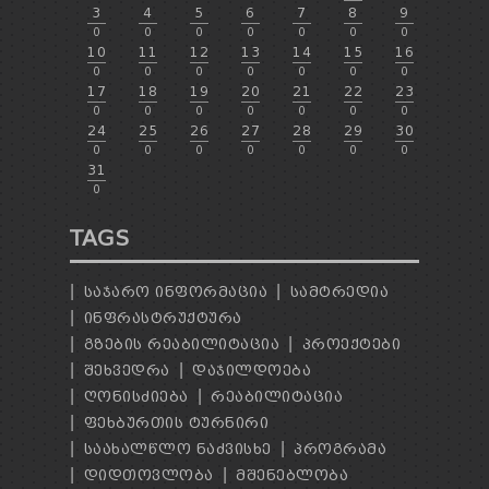
3
4
5
6
7
8
9
0
0
0
0
0
0
0
10
11
12
13
14
15
16
0
0
0
0
0
0
0
17
18
19
20
21
22
23
0
0
0
0
0
0
0
24
25
26
27
28
29
30
0
0
0
0
0
0
0
31
0
TAGS
ᲡᲐᲯᲐᲠᲝ ᲘᲜᲤᲝᲠᲛᲐᲪᲘᲐ
ᲡᲐᲛᲢᲠᲔᲓᲘᲐ
ᲘᲜᲤᲠᲐᲡᲢᲠᲣᲥᲢᲣᲠᲐ
ᲒᲖᲔᲑᲘᲡ ᲠᲔᲐᲑᲘᲚᲘᲢᲐᲪᲘᲐ
ᲞᲠᲝᲔᲥᲢᲔᲑᲘ
ᲨᲔᲮᲕᲔᲓᲠᲐ
ᲓᲐᲯᲘᲚᲓᲝᲔᲑᲐ
ᲦᲝᲜᲘᲡᲫᲘᲔᲑᲐ
ᲠᲔᲐᲑᲘᲚᲘᲢᲐᲪᲘᲐ
ᲤᲔᲮᲑᲣᲠᲗᲘᲡ ᲢᲣᲠᲜᲘᲠᲘ
ᲡᲐᲐᲮᲐᲚᲬᲚᲝ ᲜᲐᲫᲕᲘᲡᲮᲔ
ᲞᲠᲝᲒᲠᲐᲛᲐ
ᲓᲘᲓᲗᲝᲕᲚᲝᲑᲐ
ᲛᲨᲔᲜᲔᲑᲚᲝᲑᲐ