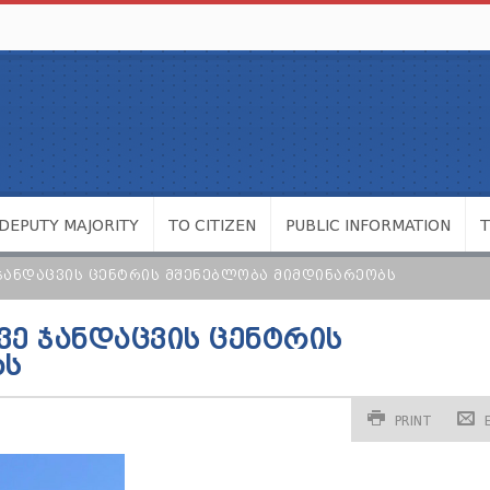
DEPUTY MAJORITY
TO CITIZEN
PUBLIC INFORMATION
ᲯᲐᲜᲓᲐᲪᲕᲘᲡ ᲪᲔᲜᲢᲠᲘᲡ ᲛᲨᲔᲜᲔᲑᲚᲝᲑᲐ ᲛᲘᲛᲓᲘᲜᲐᲠᲔᲝᲑᲡ
Ე ᲯᲐᲜᲓᲐᲪᲕᲘᲡ ᲪᲔᲜᲢᲠᲘᲡ
ᲑᲡ
PRINT