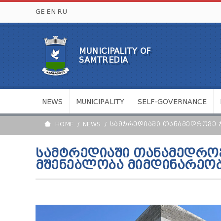
GE
EN
RU
MUNICIPALITY OF
SAMTREDIA
NEWS
MUNICIPALITY
SELF-GOVERNANCE
HOME
NEWS
ᲡᲐᲛᲢᲠᲔᲓᲘᲐᲨᲘ ᲗᲐᲜᲐᲛᲔᲓᲠᲝᲕᲔ 
ᲡᲐᲛᲢᲠᲔᲓᲘᲐᲨᲘ ᲗᲐᲜᲐᲛᲔᲓᲠᲝᲕ
ᲛᲨᲔᲜᲔᲑᲚᲝᲑᲐ ᲛᲘᲛᲓᲘᲜᲐᲠᲔᲝ