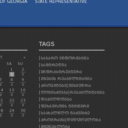
OF GEORGIA
STATE REPRESENTATIVE
TAGS
T
»
ᲡᲐᲯᲐᲠᲝ ᲘᲜᲤᲝᲠᲛᲐᲪᲘᲐ
SA
SU
ᲡᲐᲛᲢᲠᲔᲓᲘᲐ
1
2
ᲘᲜᲤᲠᲐᲡᲢᲠᲣᲥᲢᲣᲠᲐ
1
0
ᲒᲖᲔᲑᲘᲡ ᲠᲔᲐᲑᲘᲚᲘᲢᲐᲪᲘᲐ
7
8
9
0
0
0
ᲞᲠᲝᲔᲥᲢᲔᲑᲘ
ᲨᲔᲮᲕᲔᲓᲠᲐ
14
15
16
ᲦᲝᲜᲘᲡᲫᲘᲔᲑᲐ
ᲠᲔᲐᲑᲘᲚᲘᲢᲐᲪᲘᲐ
0
0
0
ᲓᲐᲯᲘᲚᲓᲝᲔᲑᲐ
21
22
23
0
0
0
ᲤᲔᲮᲑᲣᲠᲗᲘᲡ ᲢᲣᲠᲜᲘᲠᲘ
28
29
30
ᲡᲐᲐᲮᲐᲚᲬᲚᲝ ᲜᲐᲫᲕᲘᲡᲮᲔ
0
0
0
ᲞᲠᲝᲒᲠᲐᲛᲐ
ᲓᲘᲓᲗᲝᲕᲚᲝᲑᲐ
ᲛᲨᲔᲜᲔᲑᲚᲝᲑᲐ