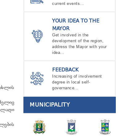
current events...
YOUR IDEA TO THE
MAYOR
Get involved in the
development of the region,
address the Mayor with your
idea…
FEEDBACK
Increasing of involvement
degree in local self-
სახლის
governance...
მელიც
MUNICIPALITY
ელადი
ლების