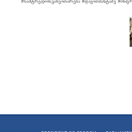
#სამტრედიისგანვითარება #დავითბახტაძე #ინ