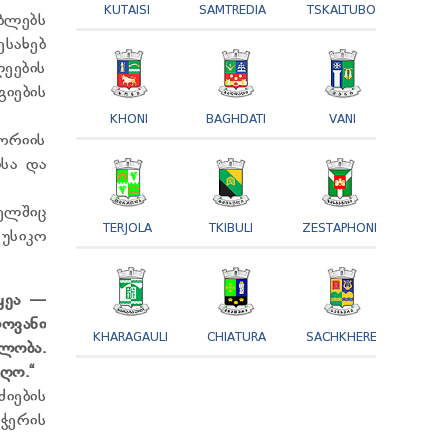
KUTAISI
SAMTREDIA
TSKALTUBO
ბლებს
სახებ
ლეების
იების
KHONI
BAGHDATI
VANI
ორიის
სა და
ელშიც
TERJOLA
TKIBULI
ZESTAPHONI
უსიკო
აყეა —
ოვანი
KHARAGAULI
CHIATURA
SACHKHERE
ლობა.
ღო.“
ძიების
ჭერის