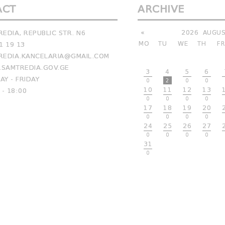
ACT
ARCHIVE
EDIA, REPUBLIC STR. N6
«
2026
AUGUS
MO
TU
WE
TH
FR
1 19 13
EDIA.KANCELARIA@GMAIL.COM
SAMTREDIA.GOV.GE
3
4
5
6
Y - FRIDAY
0
2
0
0
10
11
12
13
 - 18:00
0
0
0
0
17
18
19
20
0
0
0
0
24
25
26
27
0
0
0
0
31
0