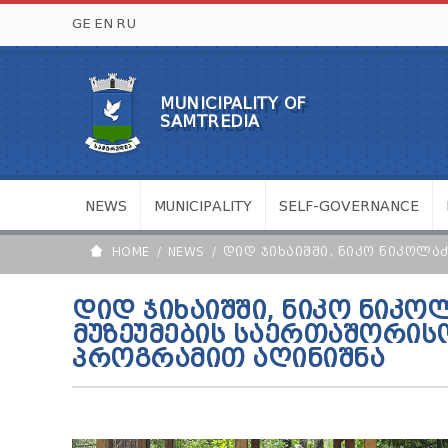
GE
EN
RU
MUNICIPALITY OF
SAMTREDIA
NEWS
MUNICIPALITY
SELF-GOVERNANCE
HOME
NEWS
ᲓᲘᲓ ᲯᲘᲮᲐᲘᲨᲨᲘ, ᲜᲘᲙᲝ ᲜᲘᲙᲝᲚᲐ
ᲓᲘᲓ ᲯᲘᲮᲐᲘᲨᲨᲘ, ᲜᲘᲙᲝ ᲜᲘᲙᲝ
ᲛᲣᲖᲔᲣᲛᲔᲑᲘᲡ ᲡᲐᲔᲠᲗᲐᲨᲝᲠᲘᲡ
ᲞᲠᲝᲒᲠᲐᲛᲘᲗ ᲐᲦᲘᲜᲘᲨᲜᲐ