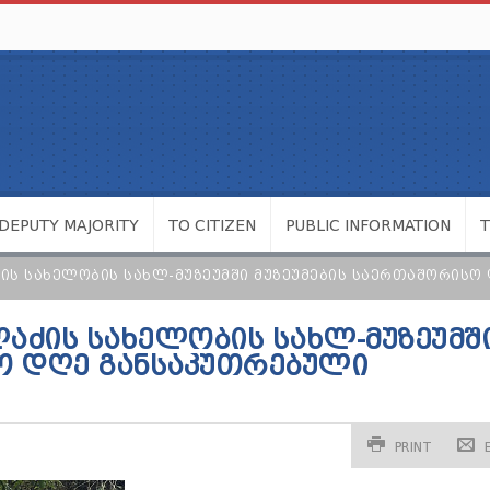
DEPUTY MAJORITY
TO CITIZEN
PUBLIC INFORMATION
ᲫᲘᲡ ᲡᲐᲮᲔᲚᲝᲑᲘᲡ ᲡᲐᲮᲚ-ᲛᲣᲖᲔᲣᲛᲨᲘ ᲛᲣᲖᲔᲣᲛᲔᲑᲘᲡ ᲡᲐᲔᲠᲗᲐᲨᲝᲠᲘᲡ
ᲚᲐᲫᲘᲡ ᲡᲐᲮᲔᲚᲝᲑᲘᲡ ᲡᲐᲮᲚ-ᲛᲣᲖᲔᲣᲛᲨ
Ო ᲓᲦᲔ ᲒᲐᲜᲡᲐᲙᲣᲗᲠᲔᲑᲣᲚᲘ
PRINT