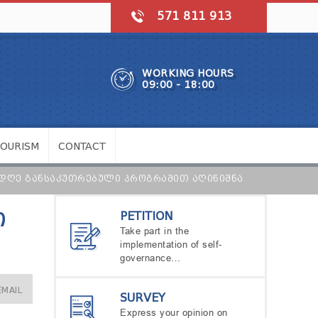
571 811 913
WORKING HOURS
09:00 - 18:00
TOURISM
CONTACT
Ო ᲓᲦᲔ ᲒᲐᲜᲡᲐᲙᲣᲗᲠᲔᲑᲣᲚᲘ ᲞᲠᲝᲒᲠᲐᲛᲘᲗ ᲐᲦᲘᲜᲘᲨᲜᲐ
PETITION
Ი
Take part in the
implementation of self-
governance…
EMAIL
SURVEY
Express your opinion on