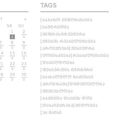
TAGS
T
»
ᲡᲐᲯᲐᲠᲝ ᲘᲜᲤᲝᲠᲛᲐᲪᲘᲐ
SA
SU
ᲡᲐᲛᲢᲠᲔᲓᲘᲐ
1
2
ᲘᲜᲤᲠᲐᲡᲢᲠᲣᲥᲢᲣᲠᲐ
1
0
ᲒᲖᲔᲑᲘᲡ ᲠᲔᲐᲑᲘᲚᲘᲢᲐᲪᲘᲐ
7
8
9
0
0
0
ᲞᲠᲝᲔᲥᲢᲔᲑᲘ
ᲨᲔᲮᲕᲔᲓᲠᲐ
14
15
16
ᲦᲝᲜᲘᲡᲫᲘᲔᲑᲐ
ᲠᲔᲐᲑᲘᲚᲘᲢᲐᲪᲘᲐ
0
0
0
ᲓᲐᲯᲘᲚᲓᲝᲔᲑᲐ
21
22
23
0
0
0
ᲤᲔᲮᲑᲣᲠᲗᲘᲡ ᲢᲣᲠᲜᲘᲠᲘ
28
29
30
ᲡᲐᲐᲮᲐᲚᲬᲚᲝ ᲜᲐᲫᲕᲘᲡᲮᲔ
0
0
0
ᲞᲠᲝᲒᲠᲐᲛᲐ
ᲓᲘᲓᲗᲝᲕᲚᲝᲑᲐ
ᲛᲨᲔᲜᲔᲑᲚᲝᲑᲐ
ᲑᲐᲕᲨᲕᲗᲐ ᲓᲐᲪᲕᲘᲡ ᲓᲦᲔ
ᲓᲐᲡᲐᲩᲣᲥᲠᲔᲑᲐ
ᲛᲘᲚᲝᲪᲕᲐ
26 ᲛᲐᲘᲡᲘ