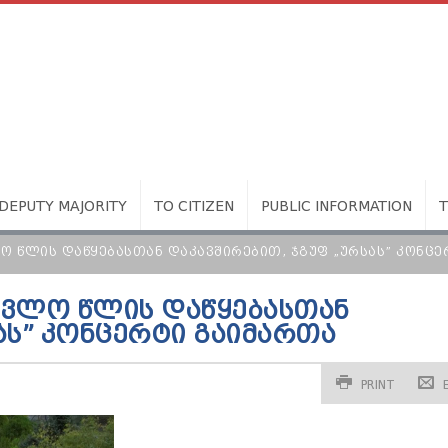
DEPUTY MAJORITY
TO CITIZEN
PUBLIC INFORMATION
Ო ᲬᲚᲘᲡ ᲓᲐᲬᲧᲔᲑᲐᲡᲗᲐᲜ ᲓᲐᲙᲐᲕᲨᲘᲠᲔᲑᲘᲗ, ᲯᲒᲣᲤ „ᲣᲠᲡᲐᲡ” ᲙᲝᲜᲪ
ᲐᲕᲚᲝ ᲬᲚᲘᲡ ᲓᲐᲬᲧᲔᲑᲐᲡᲗᲐᲜ
ᲐᲡ” ᲙᲝᲜᲪᲔᲠᲢᲘ ᲒᲐᲘᲛᲐᲠᲗᲐ
PRINT