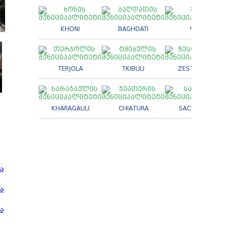
KHONI
BAGHDATI
VANI
TERJOLA
TKIBULI
ZESTAPHONI
KHARAGAULI
CHIATURA
SACHKHERE