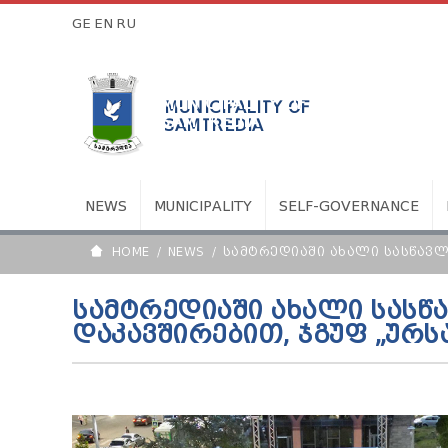
GE
EN
RU
MUNICIPALITY OF
SAMTREDIA
NEWS
MUNICIPALITY
SELF-GOVERNANCE
HOME
NEWS
ᲡᲐᲛᲢᲠᲔᲓᲘᲐᲨᲘ ᲐᲮᲐᲚᲘ ᲡᲐᲡᲬᲐᲕᲚ
ᲡᲐᲛᲢᲠᲔᲓᲘᲐᲨᲘ ᲐᲮᲐᲚᲘ ᲡᲐᲡᲬ
ᲓᲐᲙᲐᲕᲨᲘᲠᲔᲑᲘᲗ, ᲯᲒᲣᲤ „ᲣᲠᲡ