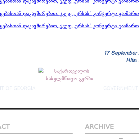
17 September
Hits:
T OF GEORGIA
GOVERNMENT 
ACT
ARCHIVE