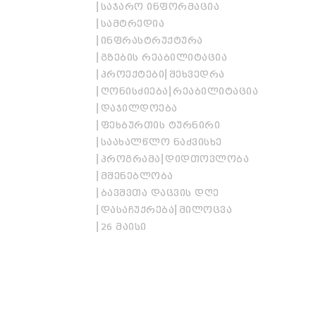
ᲡᲐᲯᲐᲠᲝ ᲘᲜᲤᲝᲠᲛᲐᲪᲘᲐ
ᲡᲐᲛᲢᲠᲔᲓᲘᲐ
ᲘᲜᲤᲠᲐᲡᲢᲠᲣᲥᲢᲣᲠᲐ
ᲒᲖᲔᲑᲘᲡ ᲠᲔᲐᲑᲘᲚᲘᲢᲐᲪᲘᲐ
ᲞᲠᲝᲔᲥᲢᲔᲑᲘ
ᲨᲔᲮᲕᲔᲓᲠᲐ
ᲦᲝᲜᲘᲡᲫᲘᲔᲑᲐ
ᲠᲔᲐᲑᲘᲚᲘᲢᲐᲪᲘᲐ
ᲓᲐᲯᲘᲚᲓᲝᲔᲑᲐ
ᲤᲔᲮᲑᲣᲠᲗᲘᲡ ᲢᲣᲠᲜᲘᲠᲘ
ᲡᲐᲐᲮᲐᲚᲬᲚᲝ ᲜᲐᲫᲕᲘᲡᲮᲔ
ᲞᲠᲝᲒᲠᲐᲛᲐ
ᲓᲘᲓᲗᲝᲕᲚᲝᲑᲐ
ᲛᲨᲔᲜᲔᲑᲚᲝᲑᲐ
ᲑᲐᲕᲨᲕᲗᲐ ᲓᲐᲪᲕᲘᲡ ᲓᲦᲔ
ᲓᲐᲡᲐᲩᲣᲥᲠᲔᲑᲐ
ᲛᲘᲚᲝᲪᲕᲐ
26 ᲛᲐᲘᲡᲘ