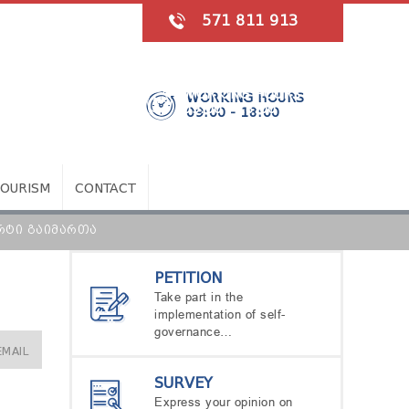
571 811 913
WORKING HOURS
09:00 - 18:00
TOURISM
CONTACT
ᲔᲠᲢᲘ ᲒᲐᲘᲛᲐᲠᲗᲐ
PETITION
Take part in the
implementation of self-
governance…
EMAIL
SURVEY
Express your opinion on