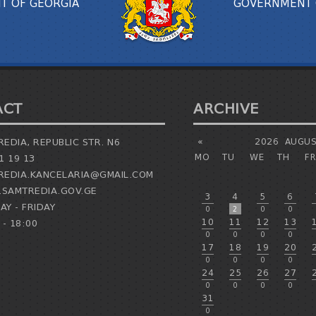
T OF GEORGIA
GOVERNMENT 
ACT
ARCHIVE
EDIA, REPUBLIC STR. N6
«
2026
AUGUS
MO
TU
WE
TH
FR
1 19 13
EDIA.KANCELARIA@GMAIL.COM
SAMTREDIA.GOV.GE
3
4
5
6
Y - FRIDAY
0
2
0
0
10
11
12
13
 - 18:00
0
0
0
0
17
18
19
20
0
0
0
0
24
25
26
27
0
0
0
0
31
0