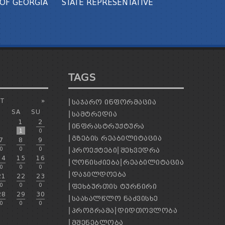
OF GEORGIA
STATE REPRESENTATIVE
TAGS
T
»
ᲡᲐᲯᲐᲠᲝ ᲘᲜᲤᲝᲠᲛᲐᲪᲘᲐ
SA
SU
ᲡᲐᲛᲢᲠᲔᲓᲘᲐ
1
2
ᲘᲜᲤᲠᲐᲡᲢᲠᲣᲥᲢᲣᲠᲐ
1
0
ᲒᲖᲔᲑᲘᲡ ᲠᲔᲐᲑᲘᲚᲘᲢᲐᲪᲘᲐ
7
8
9
0
0
0
ᲞᲠᲝᲔᲥᲢᲔᲑᲘ
ᲨᲔᲮᲕᲔᲓᲠᲐ
14
15
16
ᲦᲝᲜᲘᲡᲫᲘᲔᲑᲐ
ᲠᲔᲐᲑᲘᲚᲘᲢᲐᲪᲘᲐ
0
0
0
ᲓᲐᲯᲘᲚᲓᲝᲔᲑᲐ
21
22
23
0
0
0
ᲤᲔᲮᲑᲣᲠᲗᲘᲡ ᲢᲣᲠᲜᲘᲠᲘ
28
29
30
ᲡᲐᲐᲮᲐᲚᲬᲚᲝ ᲜᲐᲫᲕᲘᲡᲮᲔ
0
0
0
ᲞᲠᲝᲒᲠᲐᲛᲐ
ᲓᲘᲓᲗᲝᲕᲚᲝᲑᲐ
ᲛᲨᲔᲜᲔᲑᲚᲝᲑᲐ