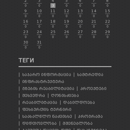
2
3
4
5
6
7
8
0
0
3
0
0
0
0
9
10
11
12
13
14
15
0
0
0
0
0
0
0
16
17
18
19
20
21
22
0
0
0
0
0
0
0
23
24
25
26
27
28
29
0
0
0
0
0
0
0
30
31
0
0
ТЕГИ
ᲡᲐᲯᲐᲠᲝ ᲘᲜᲤᲝᲠᲛᲐᲪᲘᲐ
ᲡᲐᲛᲢᲠᲔᲓᲘᲐ
ᲘᲜᲤᲠᲐᲡᲢᲠᲣᲥᲢᲣᲠᲐ
ᲒᲖᲔᲑᲘᲡ ᲠᲔᲐᲑᲘᲚᲘᲢᲐᲪᲘᲐ
ᲞᲠᲝᲔᲥᲢᲔᲑᲘ
ᲨᲔᲮᲕᲔᲓᲠᲐ
ᲦᲝᲜᲘᲡᲫᲘᲔᲑᲐ
ᲠᲔᲐᲑᲘᲚᲘᲢᲐᲪᲘᲐ
ᲓᲐᲯᲘᲚᲓᲝᲔᲑᲐ
ᲤᲔᲮᲑᲣᲠᲗᲘᲡ ᲢᲣᲠᲜᲘᲠᲘ
ᲡᲐᲐᲮᲐᲚᲬᲚᲝ ᲜᲐᲫᲕᲘᲡᲮᲔ
ᲞᲠᲝᲒᲠᲐᲛᲐ
ᲓᲘᲓᲗᲝᲕᲚᲝᲑᲐ
ᲛᲨᲔᲜᲔᲑᲚᲝᲑᲐ