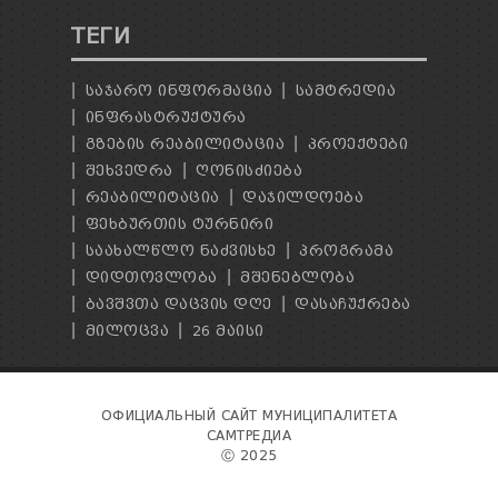
ТЕГИ
ᲡᲐᲯᲐᲠᲝ ᲘᲜᲤᲝᲠᲛᲐᲪᲘᲐ
ᲡᲐᲛᲢᲠᲔᲓᲘᲐ
ᲘᲜᲤᲠᲐᲡᲢᲠᲣᲥᲢᲣᲠᲐ
ᲒᲖᲔᲑᲘᲡ ᲠᲔᲐᲑᲘᲚᲘᲢᲐᲪᲘᲐ
ᲞᲠᲝᲔᲥᲢᲔᲑᲘ
ᲨᲔᲮᲕᲔᲓᲠᲐ
ᲦᲝᲜᲘᲡᲫᲘᲔᲑᲐ
ᲠᲔᲐᲑᲘᲚᲘᲢᲐᲪᲘᲐ
ᲓᲐᲯᲘᲚᲓᲝᲔᲑᲐ
ᲤᲔᲮᲑᲣᲠᲗᲘᲡ ᲢᲣᲠᲜᲘᲠᲘ
ᲡᲐᲐᲮᲐᲚᲬᲚᲝ ᲜᲐᲫᲕᲘᲡᲮᲔ
ᲞᲠᲝᲒᲠᲐᲛᲐ
ᲓᲘᲓᲗᲝᲕᲚᲝᲑᲐ
ᲛᲨᲔᲜᲔᲑᲚᲝᲑᲐ
ᲑᲐᲕᲨᲕᲗᲐ ᲓᲐᲪᲕᲘᲡ ᲓᲦᲔ
ᲓᲐᲡᲐᲩᲣᲥᲠᲔᲑᲐ
ᲛᲘᲚᲝᲪᲕᲐ
26 ᲛᲐᲘᲡᲘ
ОФИЦИАЛЬНЫЙ САЙТ МУНИЦИПАЛИТЕТА
САМТРЕДИА
Ⓒ 2025