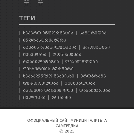
0
0
ТЕГИ
ᲡᲐᲯᲐᲠᲝ ᲘᲜᲤᲝᲠᲛᲐᲪᲘᲐ
ᲡᲐᲛᲢᲠᲔᲓᲘᲐ
ᲘᲜᲤᲠᲐᲡᲢᲠᲣᲥᲢᲣᲠᲐ
ᲒᲖᲔᲑᲘᲡ ᲠᲔᲐᲑᲘᲚᲘᲢᲐᲪᲘᲐ
ᲞᲠᲝᲔᲥᲢᲔᲑᲘ
ᲨᲔᲮᲕᲔᲓᲠᲐ
ᲦᲝᲜᲘᲡᲫᲘᲔᲑᲐ
ᲠᲔᲐᲑᲘᲚᲘᲢᲐᲪᲘᲐ
ᲓᲐᲯᲘᲚᲓᲝᲔᲑᲐ
ᲤᲔᲮᲑᲣᲠᲗᲘᲡ ᲢᲣᲠᲜᲘᲠᲘ
ᲡᲐᲐᲮᲐᲚᲬᲚᲝ ᲜᲐᲫᲕᲘᲡᲮᲔ
ᲞᲠᲝᲒᲠᲐᲛᲐ
ᲓᲘᲓᲗᲝᲕᲚᲝᲑᲐ
ᲛᲨᲔᲜᲔᲑᲚᲝᲑᲐ
ᲑᲐᲕᲨᲕᲗᲐ ᲓᲐᲪᲕᲘᲡ ᲓᲦᲔ
ᲓᲐᲡᲐᲩᲣᲥᲠᲔᲑᲐ
ᲛᲘᲚᲝᲪᲕᲐ
26 ᲛᲐᲘᲡᲘ
ОФИЦИАЛЬНЫЙ САЙТ МУНИЦИПАЛИТЕТА
САМТРЕДИА
Ⓒ 2025