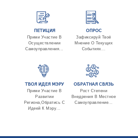
ТЕНДЕРЫ
ОТЧЁТ ДЛЯ ПРЕДОСТАВЛЕНИЯ ПРЕЗИДЕНТУ И
ПАРЛАМЕНТУ
ТРЕБОВАНИЯ ПУБЛИЧНОЙ ИНФОРМАЦИИ
УПОЛНОМОЧЕННЫЙ ПО ЗАЩИТЕ
ПЕТИЦИЯ
ОПРОС
ПЕРСОНАЛЬНЫХ ДАННЫХ
Прими Участие В
Зафиксируй Твоё
ПРАВОВЕДЧЕСКИЕ РЕШЕНИЯ
Осуществлении
Мнение О Текущих
ПРАВИЛА ОБЖАЛОВАНИЯ
Самоуправления...
Событиях...
ТВОЯ ИДЕЯ МЭРУ
ОБРАТНАЯ СВЯЗЬ
Прими Участие В
Рост Степени
Развитии
Внедрения В Местное
Региона,Обратись С
Самоуправление...
Идеей К Мэру...