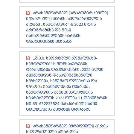
ᲐᲠᲐᲡᲐᲛᲔᲬᲐᲠᲛᲔᲝ (ᲐᲠᲐᲙᲝᲛᲔᲠᲪᲘᲣᲚᲘ)
ᲘᲣᲠᲘᲓᲘᲣᲚᲘ ᲞᲘᲠᲘᲡ, ᲮᲔᲚᲑᲣᲠᲗᲔᲚᲗᲐ
ᲙᲚᲣᲑᲘ ,,ᲡᲐᲛᲢᲠᲔᲓᲘᲐ“-Ს 2023 ᲬᲚᲘᲡ
ᲞᲠᲝᲒᲠᲐᲛᲘᲡᲐ ᲓᲐ ᲛᲘᲡᲘ
ᲒᲐᲜᲮᲝᲠᲪᲘᲔᲚᲔᲑᲘᲡ ᲮᲐᲠᲯᲘᲡ
ᲓᲐᲛᲢᲙᲘᲪᲔᲑᲘᲡ ᲨᲔᲡᲐᲮᲔᲑ
,,Შ.Პ.Ს. ᲡᲞᲝᲠᲢᲣᲚᲘ ᲙᲝᲛᲞᲚᲔᲥᲡᲘ-
ᲡᲐᲛᲢᲠᲔᲓᲘᲐ"-Ს ᲛᲝᲛᲡᲐᲮᲣᲠᲔᲑᲘᲡ
ᲢᲐᲠᲘᲤᲔᲑᲘᲡ ᲓᲐᲛᲢᲙᲘᲪᲔᲑᲘᲡ, 2023 ᲬᲚᲘᲡ
ᲑᲘᲣᲯᲔᲢᲘᲓᲐᲜ ᲓᲐᲡᲐᲤᲘᲜᲐᲜᲡᲔᲑᲔᲚᲘ
ᲡᲣᲑᲡᲘᲓᲘᲘᲡ, ᲡᲐᲛᲣᲨᲐᲝ ᲓᲦᲔᲔᲑᲘᲡᲐ ᲓᲐ
ᲓᲠᲝᲘᲡ ᲒᲐᲜᲡᲐᲖᲦᲕᲠᲘᲡ ᲨᲔᲡᲐᲮᲔᲑ,
ᲡᲐᲛᲢᲠᲔᲓᲘᲘᲡ ᲛᲣᲜᲘᲪᲘᲞᲐᲚᲘᲢᲔᲢᲘᲡ
ᲡᲐᲙᲠᲔᲑᲣᲚᲝᲡ 2022 ᲬᲚᲘᲡ 21 ᲓᲔᲙᲔᲛᲑᲠᲘᲡ
NᲒ-63. 632235524 ᲒᲐᲜᲙᲐᲠᲒᲣᲚᲔᲑᲐᲨᲘ
ᲪᲕᲚᲘᲚᲔᲑᲘᲡ ᲨᲔᲢᲐᲜᲘᲡ ᲗᲐᲝᲑᲐᲖᲔ
ᲐᲠᲐᲡᲐᲛᲔᲬᲐᲠᲛᲔᲝ ᲘᲣᲠᲘᲓᲘᲣᲚᲘ ᲞᲘᲠᲘᲡ
ᲡᲙᲝᲚᲐᲛᲓᲔᲚᲘ ᲐᲦᲖᲠᲓᲘᲡ