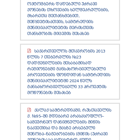
ТЕНДЕРЫ
ᲝᲥᲢᲝᲛᲑᲔᲠᲡ ᲓᲐᲓᲔᲑᲣᲚᲘ ᲣᲫᲠᲐᲕᲘ
ᲥᲝᲜᲔᲑᲘᲡ ᲗᲮᲝᲕᲔᲑᲘᲡ ᲮᲔᲚᲨᲔᲙᲠᲣᲚᲔᲑᲘᲡ,
ОТЧЁТ ДЛЯ ПРЕДОСТАВЛЕНИЯ ПРЕЗИДЕНТУ И
ᲛᲮᲐᲠᲔᲗᲐ ᲨᲔᲗᲐᲜᲮᲛᲔᲑᲘᲗ,
ПАРЛАМЕНТУ
ᲨᲔᲬᲧᲕᲔᲢᲘᲡᲐᲗᲕᲘᲡ, ᲡᲐᲛᲢᲠᲔᲓᲘᲘᲡ
ТРЕБОВАНИЯ ПУБЛИЧНОЙ ИНФОРМАЦИИ
ᲛᲣᲜᲘᲪᲘᲞᲐᲚᲘᲢᲔᲢᲘᲡ ᲛᲔᲠᲘᲡᲗᲕᲘᲡ
УПОЛНОМОЧЕННЫЙ ПО ЗАЩИТЕ
ᲗᲐᲜᲮᲛᲝᲑᲘᲡ ᲛᲘᲪᲔᲛᲘᲡ ᲨᲔᲡᲐᲮᲔᲑ
ПЕРСОНАЛЬНЫХ ДАННЫХ
ПРАВОВЕДЧЕСКИЕ РЕШЕНИЯ
ПРАВИЛА ОБЖАЛОВАНИЯ
ᲡᲐᲥᲐᲠᲗᲕᲔᲚᲝᲡ ᲛᲗᲐᲕᲠᲝᲑᲘᲡ 2013
ᲬᲚᲘᲡ 7 ᲗᲔᲑᲔᲠᲕᲚᲘᲡ №23
ᲓᲐᲓᲒᲔᲜᲘᲚᲔᲑᲘᲡ ᲨᲔᲡᲐᲑᲐᲛᲘᲡᲐᲓ
ᲠᲔᲒᲘᲝᲜᲔᲑᲨᲘ ᲒᲐᲜᲡᲐᲮᲝᲠᲪᲘᲔᲚᲔᲑᲔᲚᲘ
ᲞᲠᲝᲔᲥᲢᲔᲑᲘᲡ ᲤᲝᲜᲓᲘᲓᲐᲜ ᲡᲐᲛᲢᲠᲔᲓᲘᲘᲡ
ᲛᲣᲜᲘᲪᲘᲞᲐᲚᲘᲢᲔᲢᲨᲘ 2024 ᲬᲔᲚᲡ
ᲒᲐᲜᲡᲐᲮᲝᲠᲪᲘᲔᲚᲔᲑᲔᲚᲘ 33 ᲞᲠᲝᲔᲥᲢᲘᲡ
ᲛᲝᲬᲝᲜᲔᲑᲘᲡ ᲨᲔᲡᲐᲮᲔᲑ
ᲥᲐᲚᲐᲥ ᲡᲐᲛᲢᲠᲔᲓᲘᲐᲨᲘ, ᲠᲣᲡᲗᲐᲕᲔᲚᲘᲡ
Ქ. №95–ᲨᲘ ᲛᲓᲔᲑᲐᲠᲔ ᲐᲠᲐᲡᲐᲡᲝᲤᲚᲝ–
ᲡᲐᲛᲔᲣᲠᲜᲔᲝ ᲓᲐᲜᲘᲨᲜᲣᲚᲔᲑᲘᲡ ᲛᲘᲬᲘᲡ
ᲜᲐᲙᲕᲔᲗᲘᲡᲐ ᲓᲐ ᲛᲐᲡᲖᲔ ᲐᲠᲡᲔᲑᲣᲚᲘ
ᲨᲔᲜᲝᲑᲐ–ᲜᲐᲒᲔᲑᲝᲑᲔᲑᲘᲡ (ᲛᲘᲬᲘᲡ (ᲣᲫᲠᲐᲕᲘ
ᲥᲝᲜᲔᲑᲘᲡ) ᲡᲐᲙᲐᲓᲐᲡᲢᲠᲝ ᲙᲝᲓᲘ