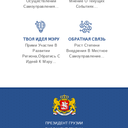
Осуществлении
Мнение О Текущих
Самоуправления...
Событиях...
ТВОЯ ИДЕЯ МЭРУ
ОБРАТНАЯ СВЯЗЬ
Прими Участие В
Рост Степени
Развитии
Внедрения В Местное
Региона,Обратись С
Самоуправление...
Идеей К Мэру...
ПРЕЗИДЕНТ ГРУЗИИ