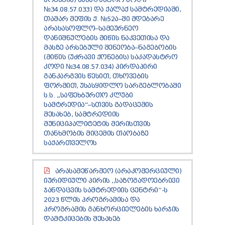
№34.08.57.033) ᲓᲐ ᲥᲐᲚᲐᲥ ᲡᲐᲛᲢᲠᲔᲓᲘᲐᲨᲘ,
ᲗᲐᲛᲐᲠ ᲛᲔᲤᲘᲡ Ქ. №52Ა–ᲨᲘ ᲛᲓᲔᲑᲐᲠᲔ
ᲐᲠᲐᲡᲐᲡᲝᲤᲚᲝ–ᲡᲐᲛᲔᲣᲠᲜᲔᲝ
ᲓᲐᲜᲘᲨᲜᲣᲚᲔᲑᲘᲡ ᲛᲘᲬᲘᲡ ᲜᲐᲙᲕᲔᲗᲘᲡᲐ ᲓᲐ
ᲛᲐᲡᲖᲔ ᲐᲠᲡᲔᲑᲣᲚᲘ ᲨᲔᲜᲔᲝᲑᲐ–ᲜᲐᲒᲔᲑᲝᲑᲘᲡ
(ᲛᲘᲬᲘᲡ (ᲣᲫᲠᲐᲕᲘ ᲥᲝᲜᲔᲑᲘᲡ) ᲡᲐᲙᲐᲓᲐᲡᲢᲠᲝ
ᲙᲝᲓᲘ №34.08.57.034) ᲞᲘᲠᲓᲐᲞᲘᲠᲘ
ᲒᲐᲜᲙᲐᲠᲒᲕᲘᲡ ᲬᲔᲡᲘᲗ, ᲗᲮᲝᲕᲔᲑᲘᲡ
ᲤᲝᲠᲛᲘᲗ, ᲣᲡᲐᲡᲧᲘᲓᲚᲝ ᲡᲐᲠᲒᲔᲑᲚᲝᲑᲐᲨᲘ
Ს.Ს. ,,ᲡᲐᲤᲔᲮᲑᲣᲠᲗᲝ ᲙᲚᲣᲑᲘ
ᲡᲐᲛᲢᲠᲔᲓᲘᲐ“–ᲡᲗᲕᲘᲡ ᲒᲐᲓᲐᲪᲔᲛᲘᲡ
ᲨᲔᲡᲐᲮᲔᲑ, ᲡᲐᲛᲢᲠᲔᲓᲘᲘᲡ
ᲛᲣᲜᲘᲪᲘᲞᲐᲚᲘᲢᲔᲢᲘᲡ ᲛᲔᲠᲘᲡᲗᲕᲘᲡ
ᲗᲐᲜᲮᲛᲝᲑᲘᲡ ᲛᲘᲪᲔᲛᲘᲡ ᲗᲐᲝᲑᲐᲖᲔ
ᲡᲐᲥᲐᲠᲗᲕᲔᲚᲝᲡ
ᲐᲠᲐᲡᲐᲛᲔᲬᲐᲠᲛᲔᲝ (ᲐᲠᲐᲙᲝᲛᲔᲠᲪᲘᲣᲚᲘ)
ᲘᲣᲠᲘᲓᲘᲣᲚᲘ ᲞᲘᲠᲘᲡ ,,ᲡᲐᲖᲝᲒᲐᲓᲝᲔᲑᲠᲘᲕᲘ
ᲯᲐᲜᲓᲐᲪᲕᲘᲡ ᲡᲐᲛᲢᲠᲔᲓᲘᲘᲡ ᲪᲔᲜᲢᲠᲘ’’-Ს
2023 ᲬᲚᲘᲡ ᲞᲠᲝᲒᲠᲐᲛᲘᲡᲐ ᲓᲐ
ᲞᲠᲝᲒᲠᲐᲛᲘᲡ ᲒᲐᲜᲮᲝᲠᲪᲘᲔᲚᲔᲑᲘᲡ ᲮᲐᲠᲯᲘᲡ
ᲓᲐᲛᲢᲙᲘᲪᲔᲑᲘᲡ ᲨᲔᲡᲐᲮᲔᲑ