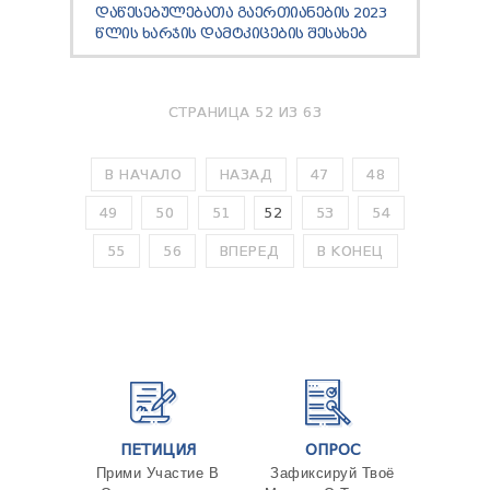
ᲓᲐᲬᲔᲡᲔᲑᲣᲚᲔᲑᲐᲗᲐ ᲒᲐᲔᲠᲗᲘᲐᲜᲔᲑᲘᲡ 2023
ᲬᲚᲘᲡ ᲮᲐᲠᲯᲘᲡ ᲓᲐᲛᲢᲙᲘᲪᲔᲑᲘᲡ ᲨᲔᲡᲐᲮᲔᲑ
СТРАНИЦА 52 ИЗ 63
В НАЧАЛО
НАЗАД
47
48
49
50
51
52
53
54
55
56
ВПЕРЕД
В КОНЕЦ
ПЕТИЦИЯ
ОПРОС
Прими Участие В
Зафиксируй Твоё