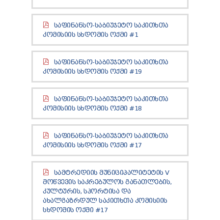
ТЕНДЕРЫ
ОТЧЁТ ДЛЯ ПРЕДОСТАВЛЕНИЯ ПРЕЗИДЕНТУ И
ᲡᲐᲤᲘᲜᲐᲜᲡᲝ-ᲡᲐᲑᲘᲣᲯᲔᲢᲝ ᲡᲐᲙᲘᲗᲮᲗᲐ
ПАРЛАМЕНТУ
ᲙᲝᲛᲘᲡᲘᲘᲡ ᲡᲮᲓᲝᲛᲘᲡ ᲝᲥᲛᲘ #1
ТРЕБОВАНИЯ ПУБЛИЧНОЙ ИНФОРМАЦИИ
УПОЛНОМОЧЕННЫЙ ПО ЗАЩИТЕ
ПЕРСОНАЛЬНЫХ ДАННЫХ
ᲡᲐᲤᲘᲜᲐᲜᲡᲝ-ᲡᲐᲑᲘᲣᲯᲔᲢᲝ ᲡᲐᲙᲘᲗᲮᲗᲐ
ПРАВОВЕДЧЕСКИЕ РЕШЕНИЯ
ᲙᲝᲛᲘᲡᲘᲘᲡ ᲡᲮᲓᲝᲛᲘᲡ ᲝᲥᲛᲘ #19
ПРАВИЛА ОБЖАЛОВАНИЯ
ᲡᲐᲤᲘᲜᲐᲜᲡᲝ-ᲡᲐᲑᲘᲣᲯᲔᲢᲝ ᲡᲐᲙᲘᲗᲮᲗᲐ
ᲙᲝᲛᲘᲡᲘᲘᲡ ᲡᲮᲓᲝᲛᲘᲡ ᲝᲥᲛᲘ #18
ᲡᲐᲤᲘᲜᲐᲜᲡᲝ-ᲡᲐᲑᲘᲣᲯᲔᲢᲝ ᲡᲐᲙᲘᲗᲮᲗᲐ
ᲙᲝᲛᲘᲡᲘᲘᲡ ᲡᲮᲓᲝᲛᲘᲡ ᲝᲥᲛᲘ #17
ᲡᲐᲛᲢᲠᲔᲓᲘᲘᲡ ᲛᲣᲜᲘᲪᲘᲞᲐᲚᲘᲢᲔᲢᲘᲡ V
ᲛᲝᲬᲕᲔᲕᲘᲡ ᲡᲐᲙᲠᲔᲑᲣᲚᲝᲡ ᲒᲐᲜᲐᲗᲚᲔᲑᲘᲡ,
ᲙᲣᲚᲢᲣᲠᲘᲡ, ᲡᲞᲝᲠᲢᲘᲡᲐ ᲓᲐ
ᲐᲮᲐᲚᲒᲐᲖᲠᲓᲣᲚ ᲡᲐᲙᲘᲗᲮᲗᲐ ᲙᲝᲛᲘᲡᲘᲘᲡ
ᲡᲮᲓᲝᲛᲘᲡ ᲝᲥᲛᲘ #17