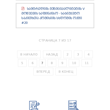
ᲡᲐᲛᲢᲠᲔᲓᲘᲘᲡ ᲛᲣᲜᲘᲪᲘᲞᲐᲚᲘᲢᲔᲢᲘᲡ V
ᲛᲝᲬᲕᲔᲕᲘᲡ ᲡᲐᲤᲘᲜᲐᲜᲡᲝ - ᲡᲐᲑᲘᲣᲯᲔᲢᲝ
ᲡᲐᲙᲘᲗᲮᲗᲐ ᲙᲝᲛᲘᲡᲘᲘᲡ ᲡᲮᲓᲝᲛᲘᲡ ᲝᲥᲛᲘ
#20
СТРАНИЦА 7 ИЗ 17
В НАЧАЛО
НАЗАД
2
3
4
5
6
7
8
9
10
11
ВПЕРЕД
В КОНЕЦ