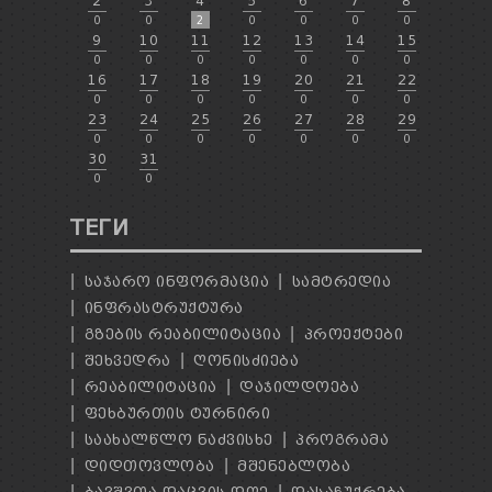
2
3
4
5
6
7
8
0
0
2
0
0
0
0
9
10
11
12
13
14
15
0
0
0
0
0
0
0
16
17
18
19
20
21
22
0
0
0
0
0
0
0
23
24
25
26
27
28
29
0
0
0
0
0
0
0
30
31
0
0
ТЕГИ
ᲡᲐᲯᲐᲠᲝ ᲘᲜᲤᲝᲠᲛᲐᲪᲘᲐ
ᲡᲐᲛᲢᲠᲔᲓᲘᲐ
ᲘᲜᲤᲠᲐᲡᲢᲠᲣᲥᲢᲣᲠᲐ
ᲒᲖᲔᲑᲘᲡ ᲠᲔᲐᲑᲘᲚᲘᲢᲐᲪᲘᲐ
ᲞᲠᲝᲔᲥᲢᲔᲑᲘ
ᲨᲔᲮᲕᲔᲓᲠᲐ
ᲦᲝᲜᲘᲡᲫᲘᲔᲑᲐ
ᲠᲔᲐᲑᲘᲚᲘᲢᲐᲪᲘᲐ
ᲓᲐᲯᲘᲚᲓᲝᲔᲑᲐ
ᲤᲔᲮᲑᲣᲠᲗᲘᲡ ᲢᲣᲠᲜᲘᲠᲘ
ᲡᲐᲐᲮᲐᲚᲬᲚᲝ ᲜᲐᲫᲕᲘᲡᲮᲔ
ᲞᲠᲝᲒᲠᲐᲛᲐ
ᲓᲘᲓᲗᲝᲕᲚᲝᲑᲐ
ᲛᲨᲔᲜᲔᲑᲚᲝᲑᲐ