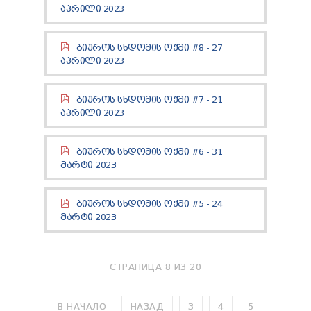
ТЕНДЕРЫ
ᲐᲞᲠᲘᲚᲘ 2023
ОТЧЁТ ДЛЯ ПРЕДОСТАВЛЕНИЯ ПРЕЗИДЕНТУ И
ПАРЛАМЕНТУ
ᲑᲘᲣᲠᲝᲡ ᲡᲮᲓᲝᲛᲘᲡ ᲝᲥᲛᲘ #8 - 27
ТРЕБОВАНИЯ ПУБЛИЧНОЙ ИНФОРМАЦИИ
ᲐᲞᲠᲘᲚᲘ 2023
УПОЛНОМОЧЕННЫЙ ПО ЗАЩИТЕ
ПЕРСОНАЛЬНЫХ ДАННЫХ
ПРАВОВЕДЧЕСКИЕ РЕШЕНИЯ
ᲑᲘᲣᲠᲝᲡ ᲡᲮᲓᲝᲛᲘᲡ ᲝᲥᲛᲘ #7 - 21
ПРАВИЛА ОБЖАЛОВАНИЯ
ᲐᲞᲠᲘᲚᲘ 2023
ᲑᲘᲣᲠᲝᲡ ᲡᲮᲓᲝᲛᲘᲡ ᲝᲥᲛᲘ #6 - 31
ᲛᲐᲠᲢᲘ 2023
ᲑᲘᲣᲠᲝᲡ ᲡᲮᲓᲝᲛᲘᲡ ᲝᲥᲛᲘ #5 - 24
ᲛᲐᲠᲢᲘ 2023
СТРАНИЦА 8 ИЗ 20
В НАЧАЛО
НАЗАД
3
4
5