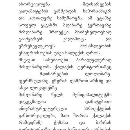
ТЕНДЕРЫ
ახორციელებს მდინარეების
ОТЧЁТ ДЛЯ ПРЕДОСТАВЛЕНИЯ ПРЕЗИДЕНТУ И
კალაპოტების გაწმენდას, ნაპირსამაგრ
ПАРЛАМЕНТУ
და სანიაღვრე სამუშაოებს. ამ ეტაპზე
ТРЕБОВАНИЯ ПУБЛИЧНОЙ ИНФОРМАЦИИ
სოფელ ჭაგანში, მდინარე ჭურთავაზე
УПОЛНОМОЧЕННЫЙ ПО ЗАЩИТЕ
მიმდინარე პროექტი მნიშვნელოვნად
ПЕРСОНАЛЬНЫХ ДАННЫХ
გაამყარებს კალაპოტს და
ПРАВОВЕДЧЕСКИЕ РЕШЕНИЯ
უზრუნველყოფს მოსახლეობის
ПРАВИЛА ОБЖАЛОВАНИЯ
უსაფრთხოებას უხვი ნალექის დროს.
მსგავსი სამუშაოები პარალელურად
მიმდინარეობს ქალაქის ტერიტორიაზეც
— მდინარეების ლოღობაზე,
ფერჩხულაზე, ეწერის დაშრობ არხზე და
სხვა ლოკაციებზე.
მიმდინარე წელს მუნიციპალიტეტში
დაგეგმილია დამატებითი
ინფრასტრუქტურული პროექტების
განხორციელება, მათ შორის ქალაქის
რამდენიმე ქუჩასა და ბაზრის
ტერიტორიაზე ახალი სანიაღვრე არხების