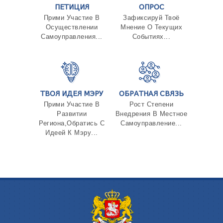
ПЕТИЦИЯ
ОПРОС
Прими Участие В
Зафиксируй Твоё
Осуществлении
Мнение О Текущих
Самоуправления...
Событиях...
ТВОЯ ИДЕЯ МЭРУ
ОБРАТНАЯ СВЯЗЬ
Прими Участие В
Рост Степени
Развитии
Внедрения В Местное
Региона,Обратись С
Самоуправление...
Идеей К Мэру...