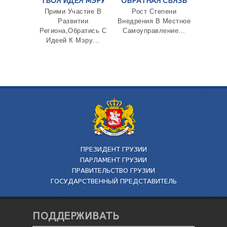
ТВОЯ ИДЕЯ МЭРУ
ОБРАТНАЯ СВЯЗЬ
Прими Участие В
Рост Степени
Развитии
Внедрения В Местное
Региона,Обратись С
Самоуправление...
Идеей К Мэру...
ПРЕЗИДЕНТ ГРУЗИИ
ПАРЛАМЕНТ ГРУЗИИ
ПРАВИТЕЛЬСТВО ГРУЗИИ
ГОСУДАРСТВЕННЫЙ ПРЕДСТАВИТЕЛЬ
ПОДДЕРЖИВАТЬ