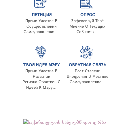
ПЕТИЦИЯ
ОПРОС
Прими Участие В
Зафиксируй Твоё
Осуществлении
Мнение О Текущих
Самоуправления...
Событиях...
ТВОЯ ИДЕЯ МЭРУ
ОБРАТНАЯ СВЯЗЬ
Прими Участие В
Рост Степени
Развитии
Внедрения В Местное
Региона,Обратись С
Самоуправление...
Идеей К Мэру...