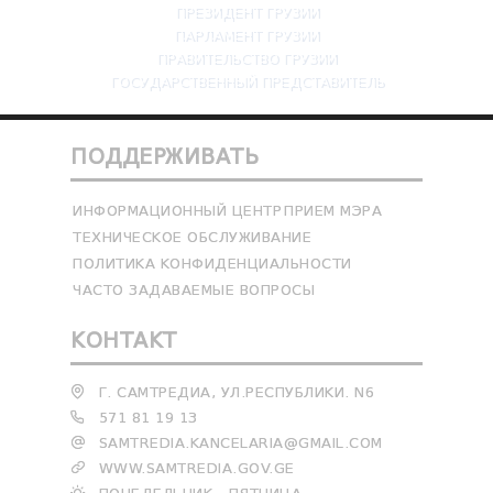
ПРЕЗИДЕНТ ГРУЗИИ
ПАРЛАМЕНТ ГРУЗИИ
ПРАВИТЕЛЬСТВО ГРУЗИИ
ГОСУДАРСТВЕННЫЙ ПРЕДСТАВИТЕЛЬ
ПОДДЕРЖИВАТЬ
ИНФОРМАЦИОННЫЙ ЦЕНТР
ПРИЕМ МЭРА
ТЕХНИЧЕСКОЕ ОБСЛУЖИВАНИЕ
ПОЛИТИКА КОНФИДЕНЦИАЛЬНОСТИ
ЧАСТО ЗАДАВАЕМЫЕ ВОПРОСЫ
КОНТАКТ
Г. САМТРЕДИА, УЛ.РЕСПУБЛИКИ. N6
571 81 19 13
SAMTREDIA.KANCELARIA@GMAIL.COM
WWW.SAMTREDIA.GOV.GE