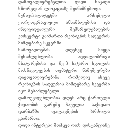
დამთვალიერებელთა დიდი ნაკადი
ТЕНДЕРЫ
სწორედ ამ ლოკაციაზე შეინიშნებოდა.
ОТЧЁТ ДЛЯ ПРЕДОСТАВЛЕНИЯ ПРЕЗИДЕНТУ И
ПАРЛАМЕНТУ
მუნიციპალიტეტში არსებული
ТРЕБОВАНИЯ ПУБЛИЧНОЙ ИНФОРМАЦИИ
ქორეოგრაფიული ანსამბლებისა და
УПОЛНОМОЧЕННЫЙ ПО ЗАЩИТЕ
ინდივიდუალური შემსრულებლების
ПЕРСОНАЛЬНЫХ ДАННЫХ
კონცერტი გაიმართა რკინიგზის სადგურის
ПРАВОВЕДЧЕСКИЕ РЕШЕНИЯ
მიმდებარე სკვერში.
ПРАВИЛА ОБЖАЛОВАНИЯ
საზოგადოებას დღესვე მიეცა
შესაძლებლობა ადგილობრივი
მხატვრებისა და მე-3 საჯარო სკოლის
მოსწავლეების თემატური ნამუშევრები
დაეთვალიერებინა, რომელიც ასევე
რკინიგზის სადგურის მიმდებარე სკვერში
იყო შესაძლებელი.
დამოუკიდებლობის დღეს არც ქართული
ჭიდაობის გარეშე ჩაუვლია. საჭიდაო
დარბაზში ფალავნების ბრძოლა
გაიმართა.
დიდი ინტერესი მოჰყვა ოთხ დისტანციაზე