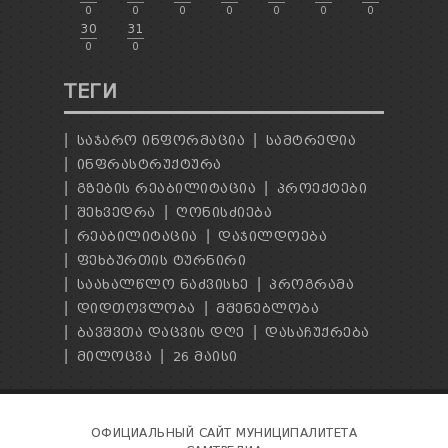
0
0
0
0
0
0
0
30
31
0
0
ТЕГИ
ᲡᲐᲯᲐᲠᲝ ᲘᲜᲤᲝᲠᲛᲐᲪᲘᲐ
ᲡᲐᲛᲢᲠᲔᲓᲘᲐ
ᲘᲜᲤᲠᲐᲡᲢᲠᲣᲥᲢᲣᲠᲐ
ᲒᲖᲔᲑᲘᲡ ᲠᲔᲐᲑᲘᲚᲘᲢᲐᲪᲘᲐ
ᲞᲠᲝᲔᲥᲢᲔᲑᲘ
ᲨᲔᲮᲕᲔᲓᲠᲐ
ᲦᲝᲜᲘᲡᲫᲘᲔᲑᲐ
ᲠᲔᲐᲑᲘᲚᲘᲢᲐᲪᲘᲐ
ᲓᲐᲯᲘᲚᲓᲝᲔᲑᲐ
ᲤᲔᲮᲑᲣᲠᲗᲘᲡ ᲢᲣᲠᲜᲘᲠᲘ
ᲡᲐᲐᲮᲐᲚᲬᲚᲝ ᲜᲐᲫᲕᲘᲡᲮᲔ
ᲞᲠᲝᲒᲠᲐᲛᲐ
ᲓᲘᲓᲗᲝᲕᲚᲝᲑᲐ
ᲛᲨᲔᲜᲔᲑᲚᲝᲑᲐ
ᲑᲐᲕᲨᲕᲗᲐ ᲓᲐᲪᲕᲘᲡ ᲓᲦᲔ
ᲓᲐᲡᲐᲩᲣᲥᲠᲔᲑᲐ
ᲛᲘᲚᲝᲪᲕᲐ
26 ᲛᲐᲘᲡᲘ
ОФИЦИАЛЬНЫЙ САЙТ МУНИЦИПАЛИТЕТА