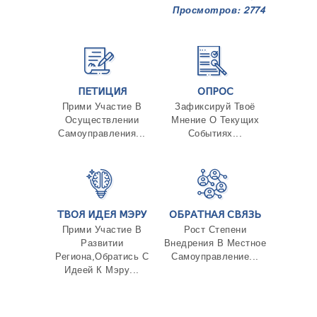
Просмотров: 2774
ПЕТИЦИЯ
ОПРОС
Прими Участие В
Зафиксируй Твоё
Осуществлении
Мнение О Текущих
Самоуправления...
Событиях...
ТВОЯ ИДЕЯ МЭРУ
ОБРАТНАЯ СВЯЗЬ
Прими Участие В
Рост Степени
Развитии
Внедрения В Местное
Региона,Обратись С
Самоуправление...
Идеей К Мэру...