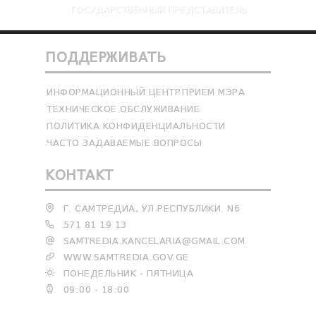
ГОСУДАРСТВЕННЫЙ ПРЕДСТАВИТЕЛЬ
ПОДДЕРЖИВАТЬ
ИНФОРМАЦИОННЫЙ ЦЕНТР
ПРИЕМ МЭРА
ТЕХНИЧЕСКОЕ ОБСЛУЖИВАНИЕ
ПОЛИТИКА КОНФИДЕНЦИАЛЬНОСТИ
ЧАСТО ЗАДАВАЕМЫЕ ВОПРОСЫ
КОНТАКТ
Г. САМТРЕДИА, УЛ.РЕСПУБЛИКИ. N6
571 81 19 13
SAMTREDIA.KANCELARIA@GMAIL.COM
WWW.SAMTREDIA.GOV.GE
ПОНЕДЕЛЬНИК - ПЯТНИЦА
09:00 - 18:00