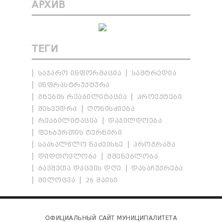
АРХИВ
ТЕГИ
ᲡᲐᲯᲐᲠᲝ ᲘᲜᲤᲝᲠᲛᲐᲪᲘᲐ
ᲡᲐᲛᲢᲠᲔᲓᲘᲐ
ᲘᲜᲤᲠᲐᲡᲢᲠᲣᲥᲢᲣᲠᲐ
ᲒᲖᲔᲑᲘᲡ ᲠᲔᲐᲑᲘᲚᲘᲢᲐᲪᲘᲐ
ᲞᲠᲝᲔᲥᲢᲔᲑᲘ
ᲨᲔᲮᲕᲔᲓᲠᲐ
ᲦᲝᲜᲘᲡᲫᲘᲔᲑᲐ
ᲠᲔᲐᲑᲘᲚᲘᲢᲐᲪᲘᲐ
ᲓᲐᲯᲘᲚᲓᲝᲔᲑᲐ
ᲤᲔᲮᲑᲣᲠᲗᲘᲡ ᲢᲣᲠᲜᲘᲠᲘ
ᲡᲐᲐᲮᲐᲚᲬᲚᲝ ᲜᲐᲫᲕᲘᲡᲮᲔ
ᲞᲠᲝᲒᲠᲐᲛᲐ
ᲓᲘᲓᲗᲝᲕᲚᲝᲑᲐ
ᲛᲨᲔᲜᲔᲑᲚᲝᲑᲐ
ᲑᲐᲕᲨᲕᲗᲐ ᲓᲐᲪᲕᲘᲡ ᲓᲦᲔ
ᲓᲐᲡᲐᲩᲣᲥᲠᲔᲑᲐ
ᲛᲘᲚᲝᲪᲕᲐ
26 ᲛᲐᲘᲡᲘ
ОФИЦИАЛЬНЫЙ САЙТ МУНИЦИПАЛИТЕТА