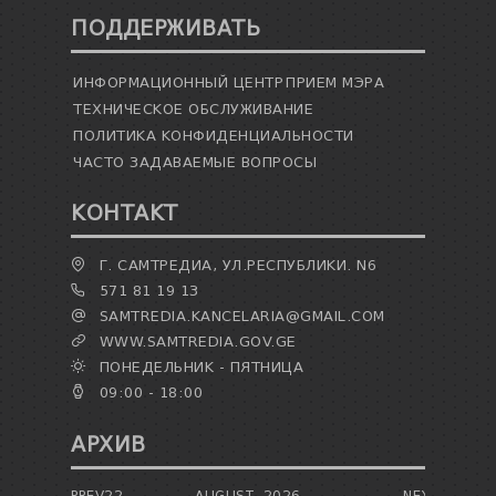
ТЕНДЕРЫ
ПОДДЕРЖИВАТЬ
ОТЧЁТ ДЛЯ ПРЕДОСТАВЛЕНИЯ ПРЕЗИДЕНТУ И
ПАРЛАМЕНТУ
ТРЕБОВАНИЯ ПУБЛИЧНОЙ ИНФОРМАЦИИ
ИНФОРМАЦИОННЫЙ ЦЕНТР
ПРИЕМ МЭРА
УПОЛНОМОЧЕННЫЙ ПО ЗАЩИТЕ
ТЕХНИЧЕСКОЕ ОБСЛУЖИВАНИЕ
ПЕРСОНАЛЬНЫХ ДАННЫХ
ПОЛИТИКА КОНФИДЕНЦИАЛЬНОСТИ
ПРАВОВЕДЧЕСКИЕ РЕШЕНИЯ
ЧАСТО ЗАДАВАЕМЫЕ ВОПРОСЫ
ПРАВИЛА ОБЖАЛОВАНИЯ
КОНТАКТ
Г. САМТРЕДИА, УЛ.РЕСПУБЛИКИ. N6
571 81 19 13
SAMTREDIA.KANCELARIA@GMAIL.COM
WWW.SAMTREDIA.GOV.GE
ПОНЕДЕЛЬНИК - ПЯТНИЦА
09:00 - 18:00
АРХИВ
PREV22
AUGUST
2026
NEXT