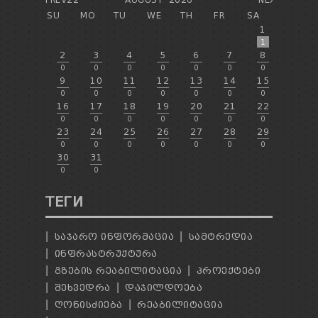
SU
MO
TU
WE
TH
FR
SA
1
1
2
3
4
5
6
7
8
0
0
0
0
0
0
0
9
10
11
12
13
14
15
0
0
0
0
0
0
0
16
17
18
19
20
21
22
0
0
0
0
0
0
0
23
24
25
26
27
28
29
0
0
0
0
0
0
0
30
31
0
0
ТЕГИ
ᲡᲐᲯᲐᲠᲝ ᲘᲜᲤᲝᲠᲛᲐᲪᲘᲐ
ᲡᲐᲛᲢᲠᲔᲓᲘᲐ
ᲘᲜᲤᲠᲐᲡᲢᲠᲣᲥᲢᲣᲠᲐ
ᲒᲖᲔᲑᲘᲡ ᲠᲔᲐᲑᲘᲚᲘᲢᲐᲪᲘᲐ
ᲞᲠᲝᲔᲥᲢᲔᲑᲘ
ᲨᲔᲮᲕᲔᲓᲠᲐ
ᲓᲐᲯᲘᲚᲓᲝᲔᲑᲐ
ᲦᲝᲜᲘᲡᲫᲘᲔᲑᲐ
ᲠᲔᲐᲑᲘᲚᲘᲢᲐᲪᲘᲐ