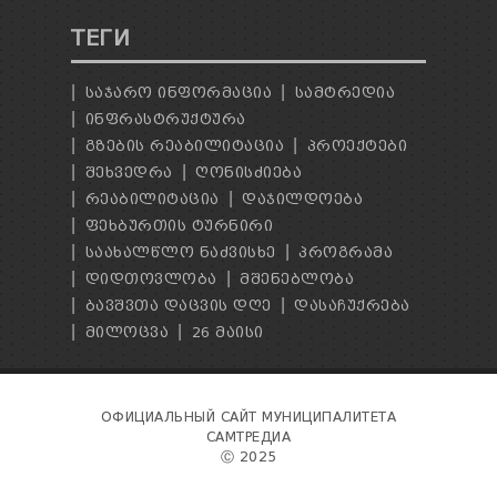
ТЕГИ
ᲡᲐᲯᲐᲠᲝ ᲘᲜᲤᲝᲠᲛᲐᲪᲘᲐ
ᲡᲐᲛᲢᲠᲔᲓᲘᲐ
ᲘᲜᲤᲠᲐᲡᲢᲠᲣᲥᲢᲣᲠᲐ
ᲒᲖᲔᲑᲘᲡ ᲠᲔᲐᲑᲘᲚᲘᲢᲐᲪᲘᲐ
ᲞᲠᲝᲔᲥᲢᲔᲑᲘ
ᲨᲔᲮᲕᲔᲓᲠᲐ
ᲦᲝᲜᲘᲡᲫᲘᲔᲑᲐ
ᲠᲔᲐᲑᲘᲚᲘᲢᲐᲪᲘᲐ
ᲓᲐᲯᲘᲚᲓᲝᲔᲑᲐ
ᲤᲔᲮᲑᲣᲠᲗᲘᲡ ᲢᲣᲠᲜᲘᲠᲘ
ᲡᲐᲐᲮᲐᲚᲬᲚᲝ ᲜᲐᲫᲕᲘᲡᲮᲔ
ᲞᲠᲝᲒᲠᲐᲛᲐ
ᲓᲘᲓᲗᲝᲕᲚᲝᲑᲐ
ᲛᲨᲔᲜᲔᲑᲚᲝᲑᲐ
ᲑᲐᲕᲨᲕᲗᲐ ᲓᲐᲪᲕᲘᲡ ᲓᲦᲔ
ᲓᲐᲡᲐᲩᲣᲥᲠᲔᲑᲐ
ᲛᲘᲚᲝᲪᲕᲐ
26 ᲛᲐᲘᲡᲘ
ОФИЦИАЛЬНЫЙ САЙТ МУНИЦИПАЛИТЕТА
САМТРЕДИА
Ⓒ 2025