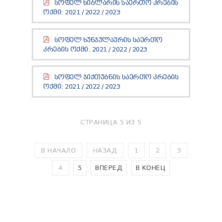
ᲡᲝᲤᲔᲚ ᲮᲘᲑᲚᲐᲠᲘᲡ ᲡᲐᲔᲠᲗᲝ ᲙᲠᲔᲑᲘᲡ
ТЕНДЕРЫ
ᲝᲥᲛᲘ:
2021
/
2022
/
2023
ОТЧЁТ ДЛЯ ПРЕДОСТАВЛЕНИЯ ПРЕЗИДЕНТУ И
ПАРЛАМЕНТУ
ТРЕБОВАНИЯ ПУБЛИЧНОЙ ИНФОРМАЦИИ
ᲡᲝᲤᲔᲚ ᲮᲣᲜᲯᲣᲚᲐᲣᲠᲘᲡ ᲡᲐᲔᲠᲗᲝ
УПОЛНОМОЧЕННЫЙ ПО ЗАЩИТЕ
ᲙᲠᲔᲑᲘᲡ ᲝᲥᲛᲘ:
2021
/
2022
/
2023
ПЕРСОНАЛЬНЫХ ДАННЫХ
ПРАВОВЕДЧЕСКИЕ РЕШЕНИЯ
ᲡᲝᲤᲔᲚ ᲯᲘᲥᲗᲣᲑᲜᲘᲡ ᲡᲐᲔᲠᲗᲝ ᲙᲠᲔᲑᲘᲡ
ПРАВИЛА ОБЖАЛОВАНИЯ
ᲝᲥᲛᲘ:
2021
/
2022
/
2023
СТРАНИЦА 5 ИЗ 5
В НАЧАЛО
НАЗАД
1
2
3
4
5
ВПЕРЕД
В КОНЕЦ