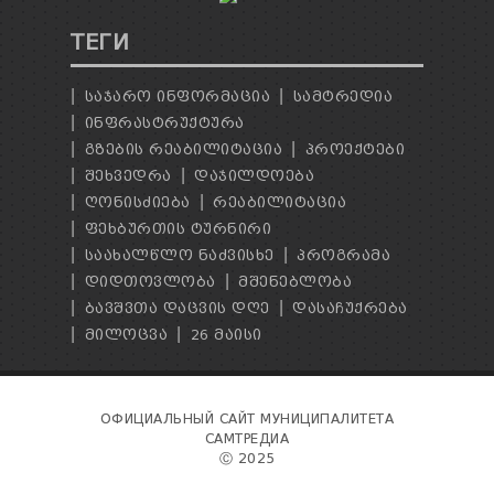
ТЕГИ
ᲡᲐᲯᲐᲠᲝ ᲘᲜᲤᲝᲠᲛᲐᲪᲘᲐ
ᲡᲐᲛᲢᲠᲔᲓᲘᲐ
ᲘᲜᲤᲠᲐᲡᲢᲠᲣᲥᲢᲣᲠᲐ
ᲒᲖᲔᲑᲘᲡ ᲠᲔᲐᲑᲘᲚᲘᲢᲐᲪᲘᲐ
ᲞᲠᲝᲔᲥᲢᲔᲑᲘ
ᲨᲔᲮᲕᲔᲓᲠᲐ
ᲓᲐᲯᲘᲚᲓᲝᲔᲑᲐ
ᲦᲝᲜᲘᲡᲫᲘᲔᲑᲐ
ᲠᲔᲐᲑᲘᲚᲘᲢᲐᲪᲘᲐ
ᲤᲔᲮᲑᲣᲠᲗᲘᲡ ᲢᲣᲠᲜᲘᲠᲘ
ᲡᲐᲐᲮᲐᲚᲬᲚᲝ ᲜᲐᲫᲕᲘᲡᲮᲔ
ᲞᲠᲝᲒᲠᲐᲛᲐ
ᲓᲘᲓᲗᲝᲕᲚᲝᲑᲐ
ᲛᲨᲔᲜᲔᲑᲚᲝᲑᲐ
ᲑᲐᲕᲨᲕᲗᲐ ᲓᲐᲪᲕᲘᲡ ᲓᲦᲔ
ᲓᲐᲡᲐᲩᲣᲥᲠᲔᲑᲐ
ᲛᲘᲚᲝᲪᲕᲐ
26 ᲛᲐᲘᲡᲘ
ОФИЦИАЛЬНЫЙ САЙТ МУНИЦИПАЛИТЕТА
САМТРЕДИА
Ⓒ 2025