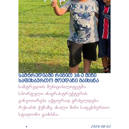
ᲡᲐᲛᲢᲠᲔᲓᲘᲐᲨᲘ ᲠᲘᲒᲘᲗ 38-Ე ᲛᲘᲜᲘ
ᲡᲐᲤᲔᲮᲑᲣᲠᲗᲝ ᲛᲝᲔᲓᲐᲜᲘ ᲒᲐᲘᲮᲡᲜᲐ
სამტრედიის მუნიციპალიტეტში
სპორტული ინფრასტრუქტურის
განვითარება აქტიურად გრძელდება.
რუხაძის ქუჩაზე ახალი მინი საფეხბურთო
სტადიონი გაიხსნა.
2026-08-02