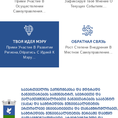
Прими Участие В
Зафиксируй Твоё Мнение О
ТЕНДЕРЫ
Осуществлении
Текущих Событиях...
ОТЧЁТ ДЛЯ ПРЕДОСТАВЛЕНИЯ ПРЕЗИДЕНТУ И
Самоуправления...
ПАРЛАМЕНТУ
ТРЕБОВАНИЯ ПУБЛИЧНОЙ ИНФОРМАЦИИ
УПОЛНОМОЧЕННЫЙ ПО ЗАЩИТЕ
ПЕРСОНАЛЬНЫХ ДАННЫХ
ПРАВОВЕДЧЕСКИЕ РЕШЕНИЯ
ПРАВИЛА ОБЖАЛОВАНИЯ
ТВОЯ ИДЕЯ МЭРУ
ОБРАТНАЯ СВЯЗЬ
Прими Участие В Развитии
Рост Степени Внедрения В
Региона,Обратись С Идеей К
Местное Самоуправление...
Мэру...
ᲡᲐᲥᲐᲠᲗᲕᲔᲚᲝᲡ ᲔᲙᲝᲜᲝᲛᲘᲙᲘᲡᲐ ᲓᲐ ᲛᲓᲒᲠᲐᲓᲘ
ᲒᲐᲜᲕᲘᲗᲐᲠᲔᲑᲘᲡ ᲡᲐᲛᲘᲜᲘᲡᲢᲠᲝ, ᲡᲘᲕᲠᲪᲘᲗᲘ ᲓᲐ
ᲥᲐᲚᲐᲥᲗᲛᲨᲔᲜᲔᲑᲚᲝᲑᲘᲗᲘ ᲒᲐᲜᲕᲘᲗᲐᲠᲔᲑᲘᲡ ᲡᲐᲐᲒᲔᲜᲢᲝ
(SUDA) ᲓᲐ ᲡᲐᲛᲢᲠᲔᲓᲘᲘᲡ ᲛᲣᲜᲘᲪᲘᲞᲐᲚᲘᲢᲔᲢᲘᲡ
ᲔᲠᲗᲝᲑᲚᲘᲕᲘ ᲘᲜᲘᲪᲘᲐᲢᲘᲕᲘᲗᲐ ᲓᲐ ᲗᲐᲜᲐᲛᲨᲠᲝᲛᲚᲝᲑᲘᲗ,
ᲡᲐᲛᲢᲠᲔᲓᲘᲘᲡ ᲛᲣᲜᲘᲪᲘᲞᲐᲚᲘᲢᲔᲢᲘᲡ ᲛᲔᲠᲘᲐᲨᲘ ᲓᲐᲘᲬᲧᲝ