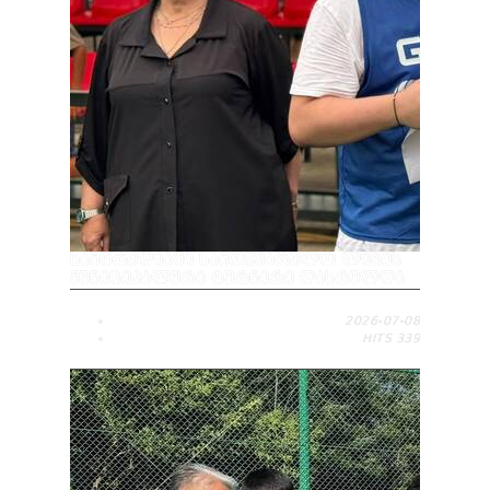
ᲡᲐᲛᲢᲠᲔᲓᲘᲐᲨᲘ ᲡᲐᲛᲝᲧᲕᲐᲠᲣᲚᲝ ᲚᲘᲒᲘᲡ
ᲛᲣᲜᲘᲪᲘᲞᲐᲚᲣᲠᲘ ᲢᲣᲠᲜᲘᲠᲘ ᲓᲐᲡᲠᲣᲚᲓᲐ
2026-07-08
HITS
339