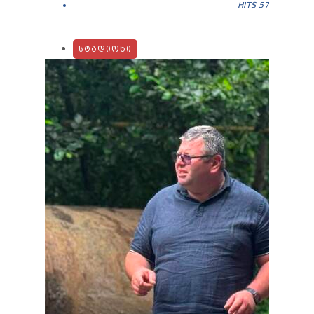
HITS
57
ᲡᲢᲐᲓᲘᲝᲜᲘ