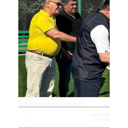
„ᲬᲔᲠᲝᲔᲑᲘᲡ ᲢᲑᲐᲡᲗᲐᲜ“ ᲐᲮᲐᲚᲘ
ᲡᲞᲝᲠᲢᲣᲚᲘ ᲡᲘᲕᲠᲪᲔ ᲛᲝᲔᲬᲧᲝ
2026-07-02
HITS
375