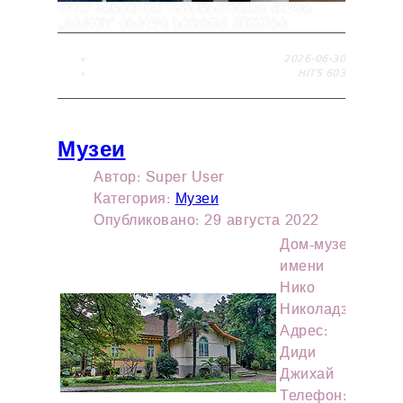
ᲓᲘᲓ ᲯᲘᲮᲐᲘᲨᲨᲘ ᲤᲠᲔᲜᲑᲣᲠᲗᲘᲡ ᲙᲚᲣᲑ
„ᲯᲘᲙᲝᲡ“ ᲐᲮᲐᲚᲘ ᲡᲘᲕᲠᲪᲔ ᲔᲬᲧᲝᲑᲐ
2026-06-30
HITS
603
Музеи
Автор:
Super User
Категория:
Музеи
Опубликовано: 29 августа 2022
Дом-музей
имени
Нико
Николадзе
Адрес:
Диди
Джихай
Телефон: