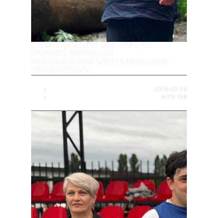
ᲓᲐᲕᲘᲗ ᲑᲐᲮᲢᲐᲫᲔᲛ ᲢᲝᲚᲔᲑᲡᲐ ᲓᲐ
ᲝᲤᲔᲗᲨᲘ ᲛᲘᲛᲓᲘᲜᲐᲠᲔ
ᲘᲜᲤᲠᲐᲡᲢᲠᲣᲥᲢᲣᲠᲣᲚᲘ ᲡᲐᲛᲣᲨᲐᲝᲔᲑᲘ
ᲓᲐᲐᲗᲕᲐᲚᲘᲔᲠᲐ
2026-07-10
HITS
358