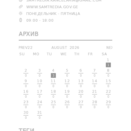
SAMTREDIA.KANCELARIA@GMAIL.COM
WWW.SAMTREDIA.GOV.GE
ПОНЕДЕЛЬНИК - ПЯТНИЦА
09:00 - 18:00
АРХИВ
PREV22
AUGUST
2026
NEXT
SU
MO
TU
WE
TH
FR
SA
1
1
2
3
4
5
6
7
8
0
0
3
0
0
0
0
9
10
11
12
13
14
15
0
0
0
0
0
0
0
16
17
18
19
20
21
22
0
0
0
0
0
0
0
23
24
25
26
27
28
29
0
0
0
0
0
0
0
30
31
0
0
ТЕГИ