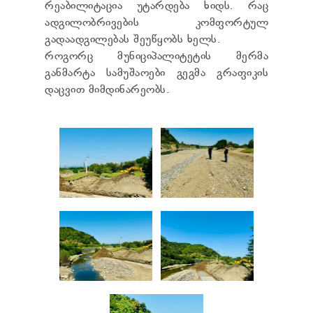
რეაბილიტაცია უტარდება ხიდს. რაც
ТЕНДЕРЫ
ადგილობრივების კომფორტულ
ОТЧЁТ ДЛЯ ПРЕДОСТАВЛЕНИЯ ПРЕЗИДЕНТУ И
ПАРЛАМЕНТУ
გადაადგილებას შეუწყობს ხელს.
ТРЕБОВАНИЯ ПУБЛИЧНОЙ ИНФОРМАЦИИ
როგორც მუნიციპალიტეტის მერმა
УПОЛНОМОЧЕННЫЙ ПО ЗАЩИТЕ
განმარტა სამუშაოები გეგმა გრაფიკის
ПЕРСОНАЛЬНЫХ ДАННЫХ
დაცვით მიმდინარეობს.
ПРАВОВЕДЧЕСКИЕ РЕШЕНИЯ
ПРАВИЛА ОБЖАЛОВАНИЯ