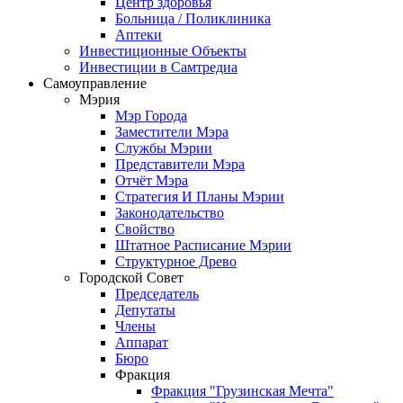
Центр здоровья
Больница / Поликлиника
Аптеки
Инвестиционные Объекты
Инвестиции в Самтредиа
Самоуправление
Мэрия
Мэр Города
Заместители Мэра
Службы Мэрии
Представители Мэра
Отчёт Мэра
Стратегия И Планы Мэрии
Законодательство
Свойство
Штатное Расписание Мэрии
Структурное Древо
Городской Совет
Председатель
Депутаты
Члены
Аппарат
Бюро
Фракция
Фракция "Грузинская Мечта"