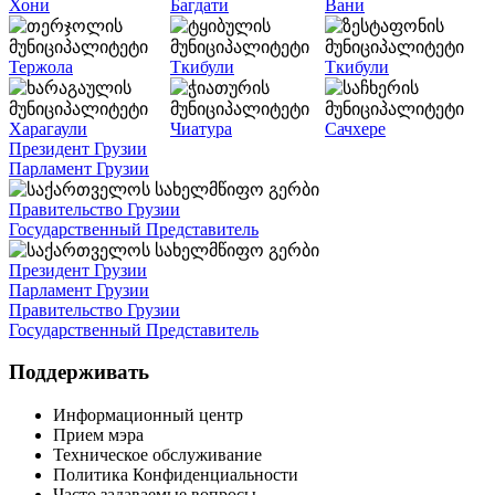
Хони
Багдати
Вани
Тержола
Ткибули
Ткибули
Харагаули
Чиатура
Сачхере
Президент Грузии
Парламент Грузии
Правительство Грузии
Государственный Представитель
Президент Грузии
Парламент Грузии
Правительство Грузии
Государственный Представитель
Поддерживать
Информационный центр
Прием мэра
Техническое обслуживание
Политика Конфиденциальности
Часто задаваемые вопросы