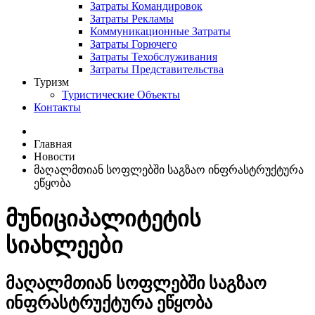
Затраты Командировок
Затраты Рекламы
Коммуникационные Затраты
Затраты Горючего
Затраты Техобслуживания
Затраты Представительства
Туризм
Туристические Объекты
Контакты
Главная
Новости
მაღალმთიან სოფლებში საგზაო ინფრასტრუქტურა
ეწყობა
მუნიციპალიტეტის
სიახლეები
მაღალმთიან სოფლებში საგზაო
ინფრასტრუქტურა ეწყობა