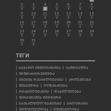
2
3
4
5
6
7
8
0
0
2
0
0
0
0
9
10
11
12
13
14
15
0
0
0
0
0
0
0
16
17
18
19
20
21
22
0
0
0
0
0
0
0
23
24
25
26
27
28
29
0
0
0
0
0
0
0
30
31
0
0
ТЕГИ
ᲡᲐᲯᲐᲠᲝ ᲘᲜᲤᲝᲠᲛᲐᲪᲘᲐ
ᲡᲐᲛᲢᲠᲔᲓᲘᲐ
ᲘᲜᲤᲠᲐᲡᲢᲠᲣᲥᲢᲣᲠᲐ
ᲒᲖᲔᲑᲘᲡ ᲠᲔᲐᲑᲘᲚᲘᲢᲐᲪᲘᲐ
ᲞᲠᲝᲔᲥᲢᲔᲑᲘ
ᲨᲔᲮᲕᲔᲓᲠᲐ
ᲦᲝᲜᲘᲡᲫᲘᲔᲑᲐ
ᲠᲔᲐᲑᲘᲚᲘᲢᲐᲪᲘᲐ
ᲓᲐᲯᲘᲚᲓᲝᲔᲑᲐ
ᲤᲔᲮᲑᲣᲠᲗᲘᲡ ᲢᲣᲠᲜᲘᲠᲘ
ᲡᲐᲐᲮᲐᲚᲬᲚᲝ ᲜᲐᲫᲕᲘᲡᲮᲔ
ᲞᲠᲝᲒᲠᲐᲛᲐ
ᲓᲘᲓᲗᲝᲕᲚᲝᲑᲐ
ᲛᲨᲔᲜᲔᲑᲚᲝᲑᲐ