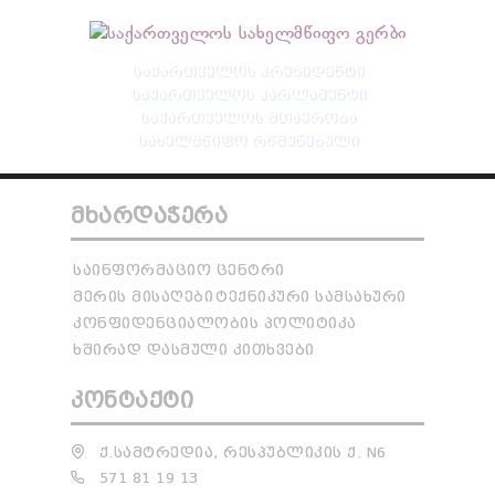
ᲡᲐᲥᲐᲠᲗᲕᲔᲚᲝᲡ ᲞᲠᲔᲖᲘᲓᲔᲜᲢᲘ
ᲡᲐᲥᲐᲠᲗᲕᲔᲚᲝᲡ ᲞᲐᲠᲚᲐᲛᲔᲜᲢᲘ
ᲡᲐᲥᲐᲠᲗᲕᲔᲚᲝᲡ ᲛᲗᲐᲕᲠᲝᲑᲐ
ᲡᲐᲮᲔᲚᲛᲬᲘᲤᲝ ᲠᲬᲛᲣᲜᲔᲑᲣᲚᲘ
ᲛᲮᲐᲠᲓᲐᲭᲔᲠᲐ
ᲡᲐᲘᲜᲤᲝᲠᲛᲐᲪᲘᲝ ᲪᲔᲜᲢᲠᲘ
ᲛᲔᲠᲘᲡ ᲛᲘᲡᲐᲦᲔᲑᲘ
ᲢᲔᲥᲜᲘᲙᲣᲠᲘ ᲡᲐᲛᲡᲐᲮᲣᲠᲘ
ᲙᲝᲜᲤᲘᲓᲔᲜᲪᲘᲐᲚᲝᲑᲘᲡ ᲞᲝᲚᲘᲢᲘᲙᲐ
ᲮᲨᲘᲠᲐᲓ ᲓᲐᲡᲛᲣᲚᲘ ᲙᲘᲗᲮᲕᲔᲑᲘ
ᲙᲝᲜᲢᲐᲥᲢᲘ
Ქ.ᲡᲐᲛᲢᲠᲔᲓᲘᲐ, ᲠᲔᲡᲞᲣᲑᲚᲘᲙᲘᲡ Ქ. N6
571 81 19 13