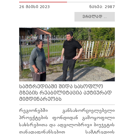
26 ᲛᲐᲘᲡᲘ 2023
ᲜᲐᲮᲕᲐ: 2987
ᲕᲠᲪᲚᲐᲓ ...
ᲡᲐᲛᲢᲠᲔᲓᲘᲐᲨᲘ ᲨᲘᲓᲐ ᲡᲐᲡᲝᲤᲚᲝ
ᲒᲖᲔᲑᲘᲡ ᲠᲔᲐᲑᲘᲚᲘᲢᲐᲪᲘᲐ ᲐᲥᲢᲘᲣᲠᲐᲓ
ᲛᲘᲛᲓᲘᲜᲐᲠᲔᲝᲑᲡ
რეგიონებში განსახორციელებელი
პროექტების ფონდიდან გამოყოფილი
სახსრებითა და ადგილობრივი ბიუჯეტის
თანადაფინანსებით სამტრედიის