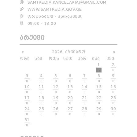
SAMTREDIA.KANCELARIA@GMAIL.COM
WWW.SAMTREDIA.GOV.GE
ᲝᲠᲨᲐᲑᲐᲗᲘ - ᲞᲐᲠᲐᲡᲙᲔᲕᲘ
09:00 - 18:00
ᲐᲠᲥᲘᲕᲘ
«
2026
ᲐᲒᲕᲘᲡᲢᲝ
»
ᲝᲠᲨ
ᲡᲐᲛ
ᲝᲗᲮ
ᲮᲣᲗ
ᲞᲐᲠ
ᲨᲐᲑ
ᲙᲕᲘ
1
2
1
0
3
4
5
6
7
8
9
0
0
0
0
0
0
0
10
11
12
13
14
15
16
0
0
0
0
0
0
0
17
18
19
20
21
22
23
0
0
0
0
0
0
0
24
25
26
27
28
29
30
0
0
0
0
0
0
0
31
0