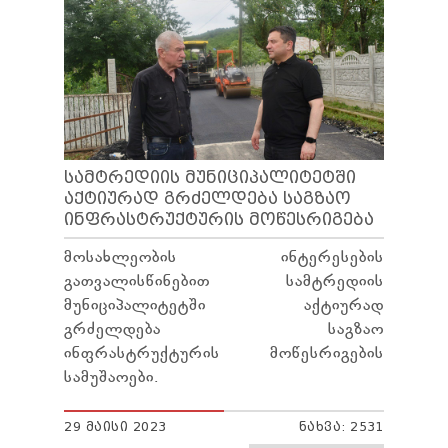
ᲡᲐᲛᲢᲠᲔᲓᲘᲘᲡ ᲛᲣᲜᲘᲪᲘᲞᲐᲚᲘᲢᲔᲢᲨᲘ
ᲐᲥᲢᲘᲣᲠᲐᲓ ᲒᲠᲫᲔᲚᲓᲔᲑᲐ ᲡᲐᲒᲖᲐᲝ
ᲘᲜᲤᲠᲐᲡᲢᲠᲣᲥᲢᲣᲠᲘᲡ ᲛᲝᲬᲔᲡᲠᲘᲒᲔᲑᲐ
მოსახლეობის ინტერესების
გათვალისწინებით სამტრედიის
მუნიციპალიტეტში აქტიურად
გრძელდება საგზაო
ინფრასტრუქტურის მოწესრიგების
სამუშაოები.
29 ᲛᲐᲘᲡᲘ 2023
ᲜᲐᲮᲕᲐ: 2531