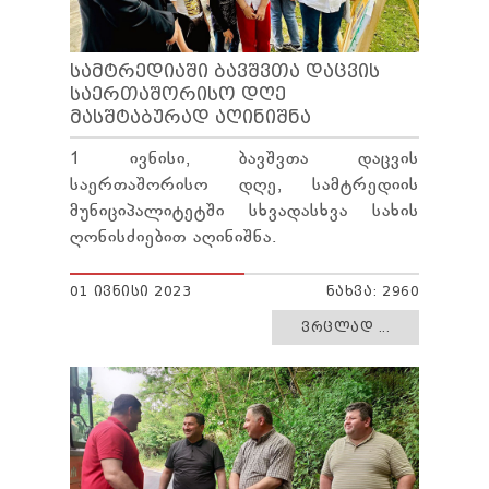
ᲡᲐᲛᲢᲠᲔᲓᲘᲐᲨᲘ ᲑᲐᲕᲨᲕᲗᲐ ᲓᲐᲪᲕᲘᲡ
ᲡᲐᲔᲠᲗᲐᲨᲝᲠᲘᲡᲝ ᲓᲦᲔ
ᲛᲐᲡᲨᲢᲐᲑᲣᲠᲐᲓ ᲐᲦᲘᲜᲘᲨᲜᲐ
1 ივნისი, ბავშვთა დაცვის
საერთაშორისო დღე, სამტრედიის
მუნიციპალიტეტში სხვადასხვა სახის
ღონისძიებით აღინიშნა.
01 ᲘᲕᲜᲘᲡᲘ 2023
ᲜᲐᲮᲕᲐ: 2960
ᲕᲠᲪᲚᲐᲓ ...