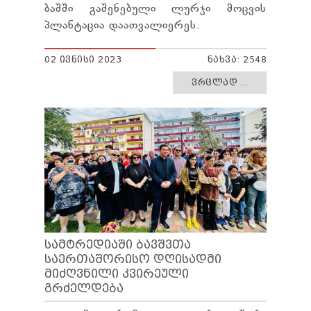
ბაშში გაშენებული ლურჯი მოცვის
პლანტაცია დაათვალიერეს.
02 ᲘᲕᲜᲘᲡᲘ 2023
ᲜᲐᲮᲕᲐ: 2548
ᲕᲠᲪᲚᲐᲓ ...
ᲡᲐᲛᲢᲠᲔᲓᲘᲐᲨᲘ ᲑᲐᲕᲨᲕᲗᲐ
ᲡᲐᲔᲠᲗᲐᲨᲝᲠᲘᲡᲝ ᲓᲦᲘᲡᲐᲓᲛᲘ
ᲛᲘᲫᲦᲕᲜᲘᲚᲘ ᲙᲕᲘᲠᲔᲣᲚᲘ
ᲒᲠᲫᲔᲚᲓᲔᲑᲐ