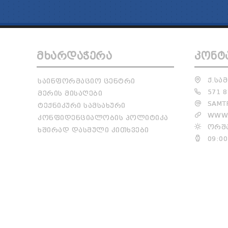
ᲛᲮᲐᲠᲓᲐᲭᲔᲠᲐ
ᲙᲝᲜᲢ
Ქ.ᲡᲐᲛ
ᲡᲐᲘᲜᲤᲝᲠᲛᲐᲪᲘᲝ ᲪᲔᲜᲢᲠᲘ
571 8
ᲛᲔᲠᲘᲡ ᲛᲘᲡᲐᲦᲔᲑᲘ
SAMTR
ᲢᲔᲥᲜᲘᲙᲣᲠᲘ ᲡᲐᲛᲡᲐᲮᲣᲠᲘ
WWW.
ᲙᲝᲜᲤᲘᲓᲔᲜᲪᲘᲐᲚᲝᲑᲘᲡ ᲞᲝᲚᲘᲢᲘᲙᲐ
ᲝᲠᲨᲐ
ᲮᲨᲘᲠᲐᲓ ᲓᲐᲡᲛᲣᲚᲘ ᲙᲘᲗᲮᲕᲔᲑᲘ
09:00