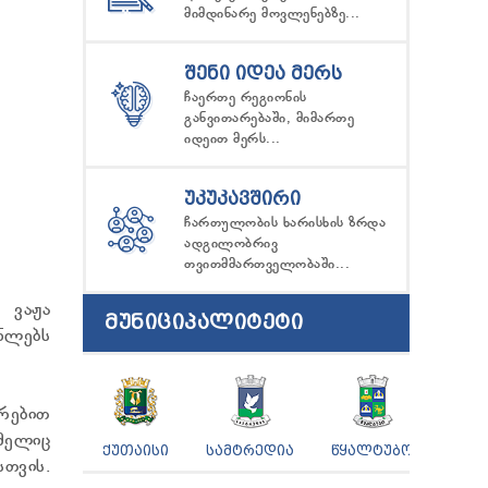
მიმდინარე მოვლენებზე...
ᲨᲔᲜᲘ ᲘᲓᲔᲐ ᲛᲔᲠᲡ
ჩაერთე რეგიონის
განვითარებაში, მიმართე
იდეით მერს...
ᲣᲙᲣᲙᲐᲕᲨᲘᲠᲘ
ჩართულობის ხარისხის ზრდა
ადგილობრივ
თვითმმართველობაში...
 ვაჟა
ᲛᲣᲜᲘᲪᲘᲞᲐᲚᲘᲢᲔᲢᲘ
ნლებს
რებით
მელიც
ᲥᲣᲗᲐᲘᲡᲘ
ᲡᲐᲛᲢᲠᲔᲓᲘᲐ
ᲬᲧᲐᲚᲢᲣᲑᲝ
თვის.