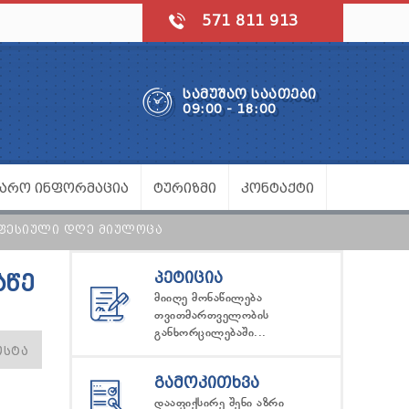
571 811 913
ᲡᲐᲛᲣᲨᲐᲝ ᲡᲐᲐᲗᲔᲑᲘ
09:00 - 18:00
ᲯᲐᲠᲝ ᲘᲜᲤᲝᲠᲛᲐᲪᲘᲐ
ᲢᲣᲠᲘᲖᲛᲘ
ᲙᲝᲜᲢᲐᲥᲢᲘ
ᲝᲤᲔᲡᲘᲣᲚᲘ ᲓᲦᲔ ᲛᲘᲣᲚᲝᲪᲐ
ᲞᲔᲢᲘᲪᲘᲐ
ᲐᲬᲔ
მიიღე მონაწილება
თვითმართველობის
განხორცილებაში...
ᲝᲡᲢᲐ
ᲒᲐᲛᲝᲙᲘᲗᲮᲕᲐ
დააფიქსირე შენი აზრი