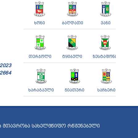
ᲮᲝᲜᲘ
ᲑᲐᲦᲓᲐᲗᲘ
ᲕᲐᲜᲘ
ᲗᲔᲠᲯᲝᲚᲘ
ᲢᲧᲘᲑᲣᲚᲘ
ᲖᲔᲡᲢᲐᲤᲝᲜᲘ
 2023
 2664
ᲮᲐᲠᲐᲒᲐᲣᲚᲘ
ᲭᲘᲐᲗᲣᲠᲘ
ᲡᲐᲩᲮᲔᲠᲘ
 ᲛᲗᲐᲕᲠᲝᲑᲐ
ᲡᲐᲮᲔᲚᲛᲬᲘᲤᲝ ᲠᲬᲛᲣᲜᲔᲑᲣᲚᲘ