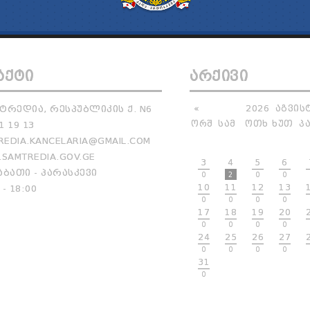
ᲐᲥᲢᲘ
ᲐᲠᲥᲘᲕᲘ
ᲢᲠᲔᲓᲘᲐ, ᲠᲔᲡᲞᲣᲑᲚᲘᲙᲘᲡ Ქ. N6
«
2026
ᲐᲒᲕᲘᲡ
ᲝᲠᲨ
ᲡᲐᲛ
ᲝᲗᲮ
ᲮᲣᲗ
Პ
1 19 13
EDIA.KANCELARIA@GMAIL.COM
SAMTREDIA.GOV.GE
3
4
5
6
ᲑᲐᲗᲘ - ᲞᲐᲠᲐᲡᲙᲔᲕᲘ
0
2
0
0
10
11
12
13
 - 18:00
0
0
0
0
17
18
19
20
0
0
0
0
24
25
26
27
0
0
0
0
31
0