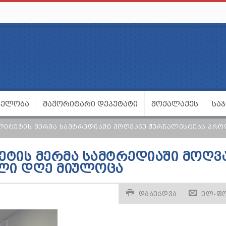
ᲕᲔᲚᲝᲑᲐ
ᲛᲐᲟᲝᲠᲘᲢᲐᲠᲘ ᲓᲔᲞᲣᲢᲐᲢᲘ
ᲛᲝᲥᲐᲚᲐᲥᲔᲡ
ᲡᲐ
ᲚᲘᲢᲔᲢᲘᲡ ᲛᲔᲠᲛᲐ ᲡᲐᲛᲢᲠᲔᲓᲘᲐᲨᲘ ᲛᲝᲦᲕᲐᲬᲔ ᲟᲣᲠᲜᲐᲚᲘᲡᲢᲔᲑᲡ ᲞᲠ
ᲔᲢᲘᲡ ᲛᲔᲠᲛᲐ ᲡᲐᲛᲢᲠᲔᲓᲘᲐᲨᲘ ᲛᲝᲦᲕ
ᲚᲘ ᲓᲦᲔ ᲛᲘᲣᲚᲝᲪᲐ
ᲓᲐᲑᲔᲭᲓᲕᲐ
ᲔᲚ-Ფ