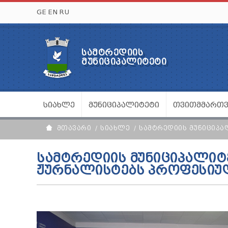
GE
EN
RU
ᲡᲐᲛᲢᲠᲔᲓᲘᲘᲡ
ᲛᲣᲜᲘᲪᲘᲞᲐᲚᲘᲢᲔᲢᲘ
ᲡᲘᲐᲮᲚᲔ
ᲛᲣᲜᲘᲪᲘᲞᲐᲚᲘᲢᲔᲢᲘ
ᲗᲕᲘᲗᲛᲛᲐᲠᲗ
ᲛᲗᲐᲕᲐᲠᲘ
ᲡᲘᲐᲮᲚᲔ
ᲡᲐᲛᲢᲠᲔᲓᲘᲘᲡ ᲛᲣᲜᲘᲪᲘᲞᲐ
ᲡᲐᲛᲢᲠᲔᲓᲘᲘᲡ ᲛᲣᲜᲘᲪᲘᲞᲐᲚᲘᲢ
ᲟᲣᲠᲜᲐᲚᲘᲡᲢᲔᲑᲡ ᲞᲠᲝᲤᲔᲡᲘᲣ