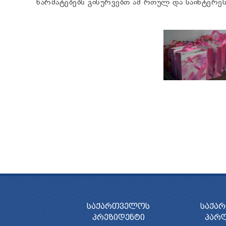
წარმატებებს გისურვებთ ამ რთულ და საინტერეს
ᲡᲐᲥᲐᲠᲗᲕᲔᲚᲝᲡ
ᲡᲐᲥᲐ
ᲞᲠᲔᲖᲘᲓᲔᲜᲢᲘ
ᲞᲐᲠ