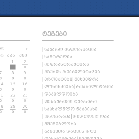
ᲢᲔᲒᲔᲑᲘ
ᲢᲝ
»
ᲡᲐᲯᲐᲠᲝ ᲘᲜᲤᲝᲠᲛᲐᲪᲘᲐ
ᲐᲠ
ᲨᲐᲑ
ᲙᲕᲘ
ᲡᲐᲛᲢᲠᲔᲓᲘᲐ
1
2
ᲘᲜᲤᲠᲐᲡᲢᲠᲣᲥᲢᲣᲠᲐ
1
0
ᲒᲖᲔᲑᲘᲡ ᲠᲔᲐᲑᲘᲚᲘᲢᲐᲪᲘᲐ
7
8
9
0
0
0
ᲞᲠᲝᲔᲥᲢᲔᲑᲘ
ᲨᲔᲮᲕᲔᲓᲠᲐ
14
15
16
ᲦᲝᲜᲘᲡᲫᲘᲔᲑᲐ
ᲠᲔᲐᲑᲘᲚᲘᲢᲐᲪᲘᲐ
0
0
0
ᲓᲐᲯᲘᲚᲓᲝᲔᲑᲐ
21
22
23
0
0
0
ᲤᲔᲮᲑᲣᲠᲗᲘᲡ ᲢᲣᲠᲜᲘᲠᲘ
28
29
30
ᲡᲐᲐᲮᲐᲚᲬᲚᲝ ᲜᲐᲫᲕᲘᲡᲮᲔ
0
0
0
ᲞᲠᲝᲒᲠᲐᲛᲐ
ᲓᲘᲓᲗᲝᲕᲚᲝᲑᲐ
ᲛᲨᲔᲜᲔᲑᲚᲝᲑᲐ
ᲑᲐᲕᲨᲕᲗᲐ ᲓᲐᲪᲕᲘᲡ ᲓᲦᲔ
ᲓᲐᲡᲐᲩᲣᲥᲠᲔᲑᲐ
ᲛᲘᲚᲝᲪᲕᲐ