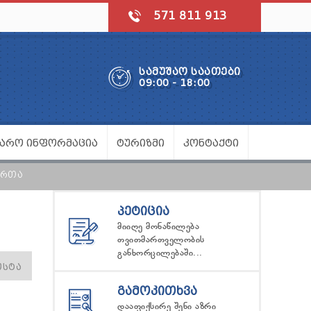
571 811 913
ᲡᲐᲛᲣᲨᲐᲝ ᲡᲐᲐᲗᲔᲑᲘ
09:00 - 18:00
ᲯᲐᲠᲝ ᲘᲜᲤᲝᲠᲛᲐᲪᲘᲐ
ᲢᲣᲠᲘᲖᲛᲘ
ᲙᲝᲜᲢᲐᲥᲢᲘ
ᲐᲠᲗᲐ
ᲞᲔᲢᲘᲪᲘᲐ
მიიღე მონაწილება
თვითმართველობის
განხორცილებაში...
ᲝᲡᲢᲐ
ᲒᲐᲛᲝᲙᲘᲗᲮᲕᲐ
დააფიქსირე შენი აზრი