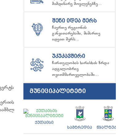
მიმდინარე მოვლენებზე...
ᲨᲔᲜᲘ ᲘᲓᲔᲐ ᲛᲔᲠᲡ
ჩაერთე რეგიონის
განვითარებაში, მიმართე
იდეით მერს...
ᲣᲙᲣᲙᲐᲕᲨᲘᲠᲘ
ჩართულობის ხარისხის ზრდა
ადგილობრივ
თვითმმართველობაში...
ნცერტს
ᲛᲣᲜᲘᲪᲘᲞᲐᲚᲘᲢᲔᲢᲘ
ერიის
სამბლ
ᲥᲣᲗᲐᲘᲡᲘ
ᲡᲐᲛᲢᲠᲔᲓᲘᲐ
ᲬᲧᲐᲚᲢᲣᲑᲝ