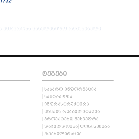
 1732
 ᲛᲗᲐᲕᲠᲝᲑᲐ
ᲡᲐᲮᲔᲚᲛᲬᲘᲤᲝ ᲠᲬᲛᲣᲜᲔᲑᲣᲚᲘ
ᲢᲔᲒᲔᲑᲘ
ᲡᲐᲯᲐᲠᲝ ᲘᲜᲤᲝᲠᲛᲐᲪᲘᲐ
ᲡᲐᲛᲢᲠᲔᲓᲘᲐ
ᲘᲜᲤᲠᲐᲡᲢᲠᲣᲥᲢᲣᲠᲐ
ᲒᲖᲔᲑᲘᲡ ᲠᲔᲐᲑᲘᲚᲘᲢᲐᲪᲘᲐ
ᲞᲠᲝᲔᲥᲢᲔᲑᲘ
ᲨᲔᲮᲕᲔᲓᲠᲐ
ᲓᲐᲯᲘᲚᲓᲝᲔᲑᲐ
ᲦᲝᲜᲘᲡᲫᲘᲔᲑᲐ
ᲠᲔᲐᲑᲘᲚᲘᲢᲐᲪᲘᲐ