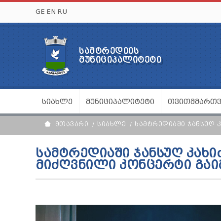
GE
EN
RU
ᲡᲐᲛᲢᲠᲔᲓᲘᲘᲡ
ᲛᲣᲜᲘᲪᲘᲞᲐᲚᲘᲢᲔᲢᲘ
ᲡᲘᲐᲮᲚᲔ
ᲛᲣᲜᲘᲪᲘᲞᲐᲚᲘᲢᲔᲢᲘ
ᲗᲕᲘᲗᲛᲛᲐᲠᲗ
ᲛᲗᲐᲕᲐᲠᲘ
ᲡᲘᲐᲮᲚᲔ
ᲡᲐᲛᲢᲠᲔᲓᲘᲐᲨᲘ ᲯᲐᲜᲡᲣᲦ 
ᲡᲐᲛᲢᲠᲔᲓᲘᲐᲨᲘ ᲯᲐᲜᲡᲣᲦ ᲙᲐᲮᲘ
ᲛᲘᲫᲦᲕᲜᲘᲚᲘ ᲙᲝᲜᲪᲔᲠᲢᲘ ᲒᲐ