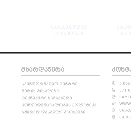
ᲡᲐᲥᲐᲠᲗᲕᲔᲚᲝᲡ
ᲡᲐᲥᲐ
ᲞᲠᲔᲖᲘᲓᲔᲜᲢᲘ
ᲞᲐᲠ
ᲛᲮᲐᲠᲓᲐᲭᲔᲠᲐ
ᲙᲝᲜᲢ
Ქ.ᲡᲐᲛ
ᲡᲐᲘᲜᲤᲝᲠᲛᲐᲪᲘᲝ ᲪᲔᲜᲢᲠᲘ
571 8
ᲛᲔᲠᲘᲡ ᲛᲘᲡᲐᲦᲔᲑᲘ
SAMTR
ᲢᲔᲥᲜᲘᲙᲣᲠᲘ ᲡᲐᲛᲡᲐᲮᲣᲠᲘ
WWW.
ᲙᲝᲜᲤᲘᲓᲔᲜᲪᲘᲐᲚᲝᲑᲘᲡ ᲞᲝᲚᲘᲢᲘᲙᲐ
ᲝᲠᲨᲐ
ᲮᲨᲘᲠᲐᲓ ᲓᲐᲡᲛᲣᲚᲘ ᲙᲘᲗᲮᲕᲔᲑᲘ
09:00