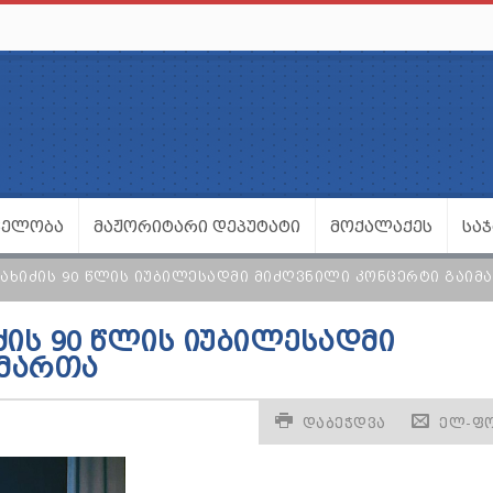
ᲕᲔᲚᲝᲑᲐ
ᲛᲐᲟᲝᲠᲘᲢᲐᲠᲘ ᲓᲔᲞᲣᲢᲐᲢᲘ
ᲛᲝᲥᲐᲚᲐᲥᲔᲡ
ᲡᲐ
ᲙᲐᲮᲘᲫᲘᲡ 90 ᲬᲚᲘᲡ ᲘᲣᲑᲘᲚᲔᲡᲐᲓᲛᲘ ᲛᲘᲫᲦᲕᲜᲘᲚᲘ ᲙᲝᲜᲪᲔᲠᲢᲘ ᲒᲐᲘᲛ
ᲫᲘᲡ 90 ᲬᲚᲘᲡ ᲘᲣᲑᲘᲚᲔᲡᲐᲓᲛᲘ
ᲘᲛᲐᲠᲗᲐ
ᲓᲐᲑᲔᲭᲓᲕᲐ
ᲔᲚ-Ფ