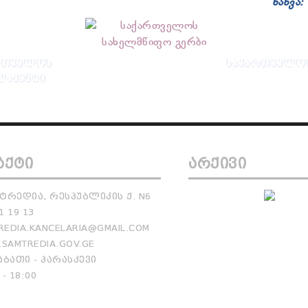
ნახვა:
ᲠᲗᲕᲔᲚᲝᲡ
ᲡᲐᲥᲐᲠᲗᲕᲔᲚᲝᲡ
ᲚᲐᲛᲔᲜᲢᲘ
ᲐᲥᲢᲘ
ᲐᲠᲥᲘᲕᲘ
ᲢᲠᲔᲓᲘᲐ, ᲠᲔᲡᲞᲣᲑᲚᲘᲙᲘᲡ Ქ. N6
1 19 13
EDIA.KANCELARIA@GMAIL.COM
SAMTREDIA.GOV.GE
ᲑᲐᲗᲘ - ᲞᲐᲠᲐᲡᲙᲔᲕᲘ
 - 18:00