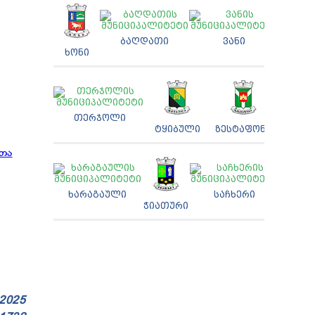
ᲑᲐᲦᲓᲐᲗᲘ
ᲕᲐᲜᲘ
ᲮᲝᲜᲘ
ᲗᲔᲠᲯᲝᲚᲘ
ᲢᲧᲘᲑᲣᲚᲘ
ᲖᲔᲡᲢᲐᲤᲝᲜᲘ
ᲮᲐᲠᲐᲒᲐᲣᲚᲘ
ᲡᲐᲩᲮᲔᲠᲘ
ᲭᲘᲐᲗᲣᲠᲘ
 2025