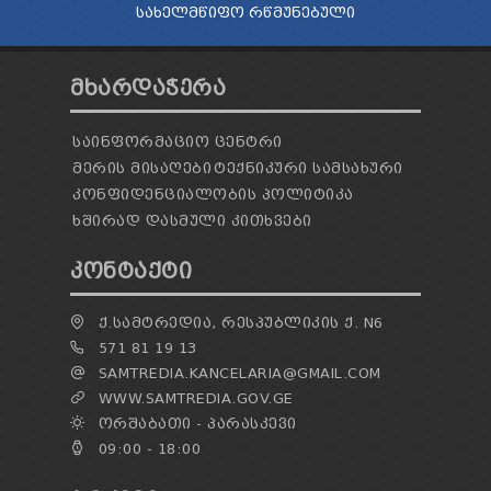
ᲡᲐᲮᲔᲚᲛᲬᲘᲤᲝ ᲠᲬᲛᲣᲜᲔᲑᲣᲚᲘ
ᲛᲮᲐᲠᲓᲐᲭᲔᲠᲐ
ᲡᲐᲘᲜᲤᲝᲠᲛᲐᲪᲘᲝ ᲪᲔᲜᲢᲠᲘ
ᲛᲔᲠᲘᲡ ᲛᲘᲡᲐᲦᲔᲑᲘ
ᲢᲔᲥᲜᲘᲙᲣᲠᲘ ᲡᲐᲛᲡᲐᲮᲣᲠᲘ
ᲙᲝᲜᲤᲘᲓᲔᲜᲪᲘᲐᲚᲝᲑᲘᲡ ᲞᲝᲚᲘᲢᲘᲙᲐ
ᲮᲨᲘᲠᲐᲓ ᲓᲐᲡᲛᲣᲚᲘ ᲙᲘᲗᲮᲕᲔᲑᲘ
ᲙᲝᲜᲢᲐᲥᲢᲘ
Ქ.ᲡᲐᲛᲢᲠᲔᲓᲘᲐ, ᲠᲔᲡᲞᲣᲑᲚᲘᲙᲘᲡ Ქ. N6
571 81 19 13
SAMTREDIA.KANCELARIA@GMAIL.COM
WWW.SAMTREDIA.GOV.GE
ᲝᲠᲨᲐᲑᲐᲗᲘ - ᲞᲐᲠᲐᲡᲙᲔᲕᲘ
09:00 - 18:00