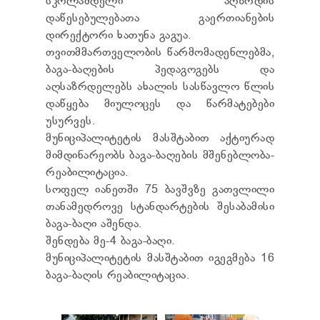
სკოლამდელი აღზრდის
ᲢᲔᲜᲓᲔᲠᲔᲑᲘ
დაწესებულებათა გაერთიანების
ᲞᲠᲔᲖᲘᲓᲔᲜᲢᲘᲡᲗᲕᲘᲡ ᲓᲐ
დირექტორი ხათუნა გაგუა.
ᲞᲐᲠᲚᲐᲛᲔᲜᲢᲘᲡᲗᲕᲘᲡ ᲬᲐᲠᲡᲐᲓᲒᲔᲜᲘ ᲐᲜᲒᲐᲠᲘᲨᲘ
თვითმმართველობის წარმომადენლებმა,
ᲡᲐᲯᲐᲠᲝ ᲘᲜᲤᲝᲠᲛᲐᲪᲘᲘᲡ ᲛᲝᲗᲮᲝᲕᲜᲐ
ᲞᲔᲠᲡᲝᲜᲐᲚᲣᲠ ᲛᲝᲜᲐᲪᲔᲛᲗᲐ ᲓᲐᲪᲕᲘᲡ
ბაგა-ბაღების პედაგოგებს და
ᲝᲤᲘᲪᲔᲠᲘ
აღსაზრდელებს ახალის სასწავლო წლის
ᲡᲐᲛᲐᲠᲗᲚᲔᲑᲠᲘᲕᲘ ᲒᲐᲓᲐᲬᲧᲕᲔᲢᲘᲚᲔᲑᲔᲑᲘ
დაწყება მიულოცეს და წარმატებები
ᲒᲐᲡᲐᲩᲘᲕᲠᲔᲑᲘᲡ ᲬᲔᲡᲔᲑᲘ
უსურვეს.
მუნიციპალიტეტის მასშტაბით აქტიურად
მიმდინარეობს ბაგა-ბაღების მშენებლობა-
რეაბილიტაცია.
სოფელ იანეთში 75 ბავშვზე გათვლილი
თანამედროვე სტანდარტების შესაბამისი
ბაგა-ბაღი აშენდა.
შენდება მე-4 ბაგა-ბაღი.
მუნიციპალიტეტის მასშტაბით იგეგმება 16
ბაგა-ბაღის რეაბილიტაცია.