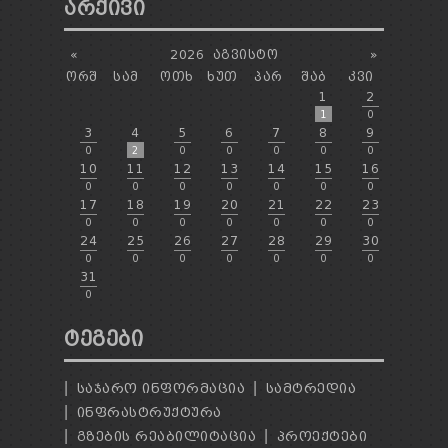
ᲐᲠᲥᲘᲕᲘ
«
2026
ᲐᲒᲕᲘᲡᲢᲝ
»
ᲝᲠᲨ
ᲡᲐᲛ
ᲝᲗᲮ
ᲮᲣᲗ
ᲞᲐᲠ
ᲨᲐᲑ
ᲙᲕᲘ
1
2
1
0
3
4
5
6
7
8
9
0
2
0
0
0
0
0
10
11
12
13
14
15
16
0
0
0
0
0
0
0
17
18
19
20
21
22
23
0
0
0
0
0
0
0
24
25
26
27
28
29
30
0
0
0
0
0
0
0
31
0
ᲢᲔᲒᲔᲑᲘ
ᲡᲐᲯᲐᲠᲝ ᲘᲜᲤᲝᲠᲛᲐᲪᲘᲐ
ᲡᲐᲛᲢᲠᲔᲓᲘᲐ
ᲘᲜᲤᲠᲐᲡᲢᲠᲣᲥᲢᲣᲠᲐ
ᲒᲖᲔᲑᲘᲡ ᲠᲔᲐᲑᲘᲚᲘᲢᲐᲪᲘᲐ
ᲞᲠᲝᲔᲥᲢᲔᲑᲘ