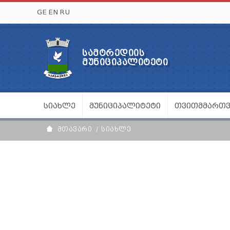
GE
EN
RU
ᲡᲐᲛᲢᲠᲔᲓᲘᲘᲡ
ᲛᲣᲜᲘᲪᲘᲞᲐᲚᲘᲢᲔᲢᲘ
ᲡᲘᲐᲮᲚᲔ
ᲛᲣᲜᲘᲪᲘᲞᲐᲚᲘᲢᲔᲢᲘ
ᲗᲕᲘᲗᲛᲛᲐᲠᲗ
ᲛᲗᲐᲕᲐᲠᲘ
ᲡᲘᲐᲮᲚᲔ