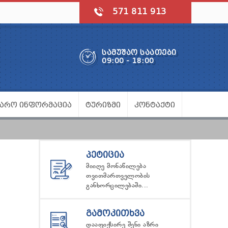
571 811 913
ᲡᲐᲛᲣᲨᲐᲝ ᲡᲐᲐᲗᲔᲑᲘ
09:00 - 18:00
ᲯᲐᲠᲝ ᲘᲜᲤᲝᲠᲛᲐᲪᲘᲐ
ᲢᲣᲠᲘᲖᲛᲘ
ᲙᲝᲜᲢᲐᲥᲢᲘ
ᲞᲔᲢᲘᲪᲘᲐ
მიიღე მონაწილება
თვითმართველობის
განხორცილებაში...
ᲒᲐᲛᲝᲙᲘᲗᲮᲕᲐ
დააფიქსირე შენი აზრი