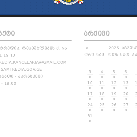
ᲐᲥᲢᲘ
ᲐᲠᲥᲘᲕᲘ
ᲢᲠᲔᲓᲘᲐ, ᲠᲔᲡᲞᲣᲑᲚᲘᲙᲘᲡ Ქ. N6
«
2026
ᲐᲒᲕᲘᲡ
ᲝᲠᲨ
ᲡᲐᲛ
ᲝᲗᲮ
ᲮᲣᲗ
Პ
1 19 13
EDIA.KANCELARIA@GMAIL.COM
SAMTREDIA.GOV.GE
3
4
5
6
ᲑᲐᲗᲘ - ᲞᲐᲠᲐᲡᲙᲔᲕᲘ
0
0
0
0
10
11
12
13
 - 18:00
0
0
0
0
17
18
19
20
0
0
0
0
24
25
26
27
0
0
0
0
31
0