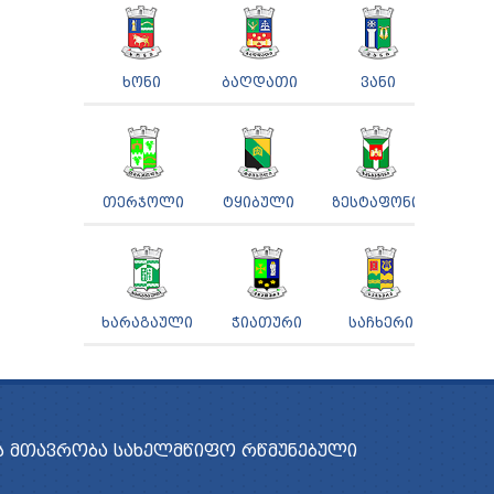
ᲮᲝᲜᲘ
ᲑᲐᲦᲓᲐᲗᲘ
ᲕᲐᲜᲘ
ᲗᲔᲠᲯᲝᲚᲘ
ᲢᲧᲘᲑᲣᲚᲘ
ᲖᲔᲡᲢᲐᲤᲝᲜᲘ
ᲮᲐᲠᲐᲒᲐᲣᲚᲘ
ᲭᲘᲐᲗᲣᲠᲘ
ᲡᲐᲩᲮᲔᲠᲘ
 ᲛᲗᲐᲕᲠᲝᲑᲐ
ᲡᲐᲮᲔᲚᲛᲬᲘᲤᲝ ᲠᲬᲛᲣᲜᲔᲑᲣᲚᲘ