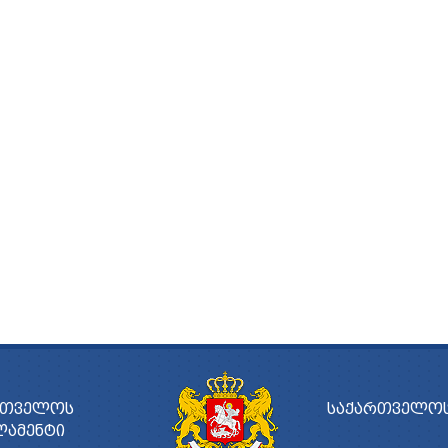
ᲠᲗᲕᲔᲚᲝᲡ
ᲡᲐᲥᲐᲠᲗᲕᲔᲚᲝᲡ
ᲚᲐᲛᲔᲜᲢᲘ