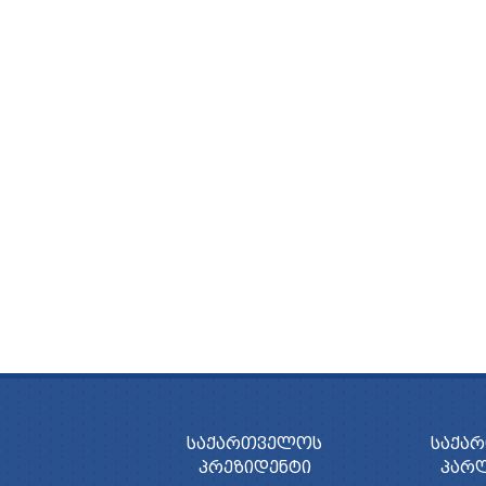
ᲡᲐᲥᲐᲠᲗᲕᲔᲚᲝᲡ
ᲡᲐᲥᲐ
ᲞᲠᲔᲖᲘᲓᲔᲜᲢᲘ
ᲞᲐᲠ