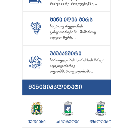
მიმდინარე მოვლენებზე...
ᲨᲔᲜᲘ ᲘᲓᲔᲐ ᲛᲔᲠᲡ
ჩაერთე რეგიონის
განვითარებაში, მიმართე
იდეით მერს...
ᲣᲙᲣᲙᲐᲕᲨᲘᲠᲘ
ჩართულობის ხარისხის ზრდა
ადგილობრივ
თვითმმართველობაში...
ᲛᲣᲜᲘᲪᲘᲞᲐᲚᲘᲢᲔᲢᲘ
ᲥᲣᲗᲐᲘᲡᲘ
ᲡᲐᲛᲢᲠᲔᲓᲘᲐ
ᲬᲧᲐᲚᲢᲣᲑᲝ