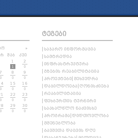
ᲢᲔᲒᲔᲑᲘ
ᲢᲝ
»
ᲡᲐᲯᲐᲠᲝ ᲘᲜᲤᲝᲠᲛᲐᲪᲘᲐ
ᲐᲠ
ᲨᲐᲑ
ᲙᲕᲘ
ᲡᲐᲛᲢᲠᲔᲓᲘᲐ
1
2
ᲘᲜᲤᲠᲐᲡᲢᲠᲣᲥᲢᲣᲠᲐ
1
0
ᲒᲖᲔᲑᲘᲡ ᲠᲔᲐᲑᲘᲚᲘᲢᲐᲪᲘᲐ
7
8
9
0
0
0
ᲞᲠᲝᲔᲥᲢᲔᲑᲘ
ᲨᲔᲮᲕᲔᲓᲠᲐ
14
15
16
ᲓᲐᲯᲘᲚᲓᲝᲔᲑᲐ
ᲦᲝᲜᲘᲡᲫᲘᲔᲑᲐ
0
0
0
ᲠᲔᲐᲑᲘᲚᲘᲢᲐᲪᲘᲐ
21
22
23
0
0
0
ᲤᲔᲮᲑᲣᲠᲗᲘᲡ ᲢᲣᲠᲜᲘᲠᲘ
28
29
30
ᲡᲐᲐᲮᲐᲚᲬᲚᲝ ᲜᲐᲫᲕᲘᲡᲮᲔ
0
0
0
ᲞᲠᲝᲒᲠᲐᲛᲐ
ᲓᲘᲓᲗᲝᲕᲚᲝᲑᲐ
ᲛᲨᲔᲜᲔᲑᲚᲝᲑᲐ
ᲑᲐᲕᲨᲕᲗᲐ ᲓᲐᲪᲕᲘᲡ ᲓᲦᲔ
ᲓᲐᲡᲐᲩᲣᲥᲠᲔᲑᲐ
ᲛᲘᲚᲝᲪᲕᲐ