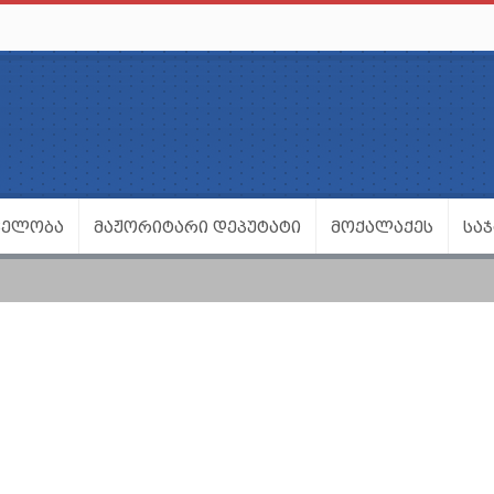
ᲕᲔᲚᲝᲑᲐ
ᲛᲐᲟᲝᲠᲘᲢᲐᲠᲘ ᲓᲔᲞᲣᲢᲐᲢᲘ
ᲛᲝᲥᲐᲚᲐᲥᲔᲡ
ᲡᲐ