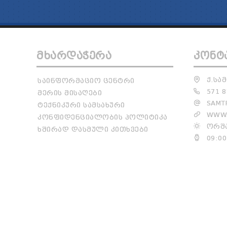
ᲛᲮᲐᲠᲓᲐᲭᲔᲠᲐ
ᲙᲝᲜᲢ
Ქ.ᲡᲐᲛ
ᲡᲐᲘᲜᲤᲝᲠᲛᲐᲪᲘᲝ ᲪᲔᲜᲢᲠᲘ
571 8
ᲛᲔᲠᲘᲡ ᲛᲘᲡᲐᲦᲔᲑᲘ
SAMTR
ᲢᲔᲥᲜᲘᲙᲣᲠᲘ ᲡᲐᲛᲡᲐᲮᲣᲠᲘ
WWW.
ᲙᲝᲜᲤᲘᲓᲔᲜᲪᲘᲐᲚᲝᲑᲘᲡ ᲞᲝᲚᲘᲢᲘᲙᲐ
ᲝᲠᲨᲐ
ᲮᲨᲘᲠᲐᲓ ᲓᲐᲡᲛᲣᲚᲘ ᲙᲘᲗᲮᲕᲔᲑᲘ
09:00