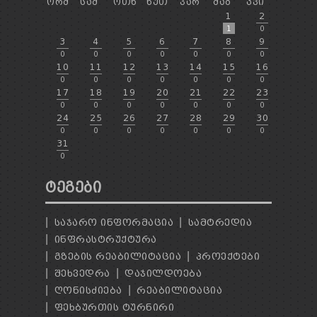
ᲝᲠᲨ
ᲡᲐᲛ
ᲝᲗᲮ
ᲮᲣᲗ
ᲞᲐᲠ
ᲨᲐᲑ
ᲙᲕᲘ
1
2
1
0
3
4
5
6
7
8
9
0
0
0
0
0
0
0
10
11
12
13
14
15
16
0
0
0
0
0
0
0
17
18
19
20
21
22
23
0
0
0
0
0
0
0
24
25
26
27
28
29
30
0
0
0
0
0
0
0
31
0
ᲢᲔᲒᲔᲑᲘ
ᲡᲐᲯᲐᲠᲝ ᲘᲜᲤᲝᲠᲛᲐᲪᲘᲐ
ᲡᲐᲛᲢᲠᲔᲓᲘᲐ
ᲘᲜᲤᲠᲐᲡᲢᲠᲣᲥᲢᲣᲠᲐ
ᲒᲖᲔᲑᲘᲡ ᲠᲔᲐᲑᲘᲚᲘᲢᲐᲪᲘᲐ
ᲞᲠᲝᲔᲥᲢᲔᲑᲘ
ᲨᲔᲮᲕᲔᲓᲠᲐ
ᲓᲐᲯᲘᲚᲓᲝᲔᲑᲐ
ᲦᲝᲜᲘᲡᲫᲘᲔᲑᲐ
ᲠᲔᲐᲑᲘᲚᲘᲢᲐᲪᲘᲐ
ᲤᲔᲮᲑᲣᲠᲗᲘᲡ ᲢᲣᲠᲜᲘᲠᲘ