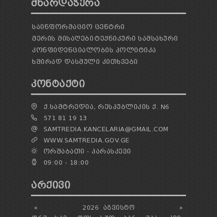
ᲛᲮᲐᲠᲓᲐᲭᲔᲠᲐ
ᲢᲔᲜᲓᲔᲠᲔᲑᲘ
ᲞᲠᲔᲖᲘᲓᲔᲜᲢᲘᲡᲗᲕᲘᲡ ᲓᲐ
ᲞᲐᲠᲚᲐᲛᲔᲜᲢᲘᲡᲗᲕᲘᲡ ᲬᲐᲠᲡᲐᲓᲒᲔᲜᲘ ᲐᲜᲒᲐᲠᲘᲨᲘ
ᲡᲐᲘᲜᲤᲝᲠᲛᲐᲪᲘᲝ ᲪᲔᲜᲢᲠᲘ
ᲡᲐᲯᲐᲠᲝ ᲘᲜᲤᲝᲠᲛᲐᲪᲘᲘᲡ ᲛᲝᲗᲮᲝᲕᲜᲐ
ᲛᲔᲠᲘᲡ ᲛᲘᲡᲐᲦᲔᲑᲘ
ᲢᲔᲥᲜᲘᲙᲣᲠᲘ ᲡᲐᲛᲡᲐᲮᲣᲠᲘ
ᲞᲔᲠᲡᲝᲜᲐᲚᲣᲠ ᲛᲝᲜᲐᲪᲔᲛᲗᲐ ᲓᲐᲪᲕᲘᲡ
ᲙᲝᲜᲤᲘᲓᲔᲜᲪᲘᲐᲚᲝᲑᲘᲡ ᲞᲝᲚᲘᲢᲘᲙᲐ
ᲝᲤᲘᲪᲔᲠᲘ
ᲮᲨᲘᲠᲐᲓ ᲓᲐᲡᲛᲣᲚᲘ ᲙᲘᲗᲮᲕᲔᲑᲘ
ᲡᲐᲛᲐᲠᲗᲚᲔᲑᲠᲘᲕᲘ ᲒᲐᲓᲐᲬᲧᲕᲔᲢᲘᲚᲔᲑᲔᲑᲘ
ᲒᲐᲡᲐᲩᲘᲕᲠᲔᲑᲘᲡ ᲬᲔᲡᲔᲑᲘ
ᲙᲝᲜᲢᲐᲥᲢᲘ
Ქ.ᲡᲐᲛᲢᲠᲔᲓᲘᲐ, ᲠᲔᲡᲞᲣᲑᲚᲘᲙᲘᲡ Ქ. N6
571 81 19 13
SAMTREDIA.KANCELARIA@GMAIL.COM
WWW.SAMTREDIA.GOV.GE
ᲝᲠᲨᲐᲑᲐᲗᲘ - ᲞᲐᲠᲐᲡᲙᲔᲕᲘ
09:00 - 18:00
ᲐᲠᲥᲘᲕᲘ
«
2026
ᲐᲒᲕᲘᲡᲢᲝ
»