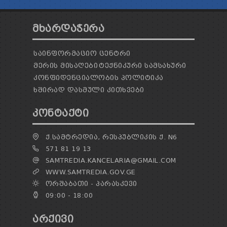
ᲛᲮᲐᲠᲓᲐᲭᲔᲠᲐ
ᲡᲐᲘᲜᲤᲝᲠᲛᲐᲪᲘᲝ ᲪᲔᲜᲢᲠᲘ
ᲛᲔᲠᲘᲡ ᲛᲘᲡᲐᲦᲔᲑᲘ
ᲢᲔᲥᲜᲘᲙᲣᲠᲘ ᲡᲐᲛᲡᲐᲮᲣᲠᲘ
ᲙᲝᲜᲤᲘᲓᲔᲜᲪᲘᲐᲚᲝᲑᲘᲡ ᲞᲝᲚᲘᲢᲘᲙᲐ
ᲮᲨᲘᲠᲐᲓ ᲓᲐᲡᲛᲣᲚᲘ ᲙᲘᲗᲮᲕᲔᲑᲘ
ᲙᲝᲜᲢᲐᲥᲢᲘ
Ქ.ᲡᲐᲛᲢᲠᲔᲓᲘᲐ, ᲠᲔᲡᲞᲣᲑᲚᲘᲙᲘᲡ Ქ. N6
571 81 19 13
SAMTREDIA.KANCELARIA@GMAIL.COM
WWW.SAMTREDIA.GOV.GE
ᲝᲠᲨᲐᲑᲐᲗᲘ - ᲞᲐᲠᲐᲡᲙᲔᲕᲘ
09:00 - 18:00
ᲐᲠᲥᲘᲕᲘ