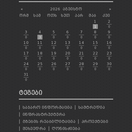
«
2026
ᲐᲒᲕᲘᲡᲢᲝ
»
ᲝᲠᲨ
ᲡᲐᲛ
ᲝᲗᲮ
ᲮᲣᲗ
ᲞᲐᲠ
ᲨᲐᲑ
ᲙᲕᲘ
1
2
1
0
3
4
5
6
7
8
9
0
3
0
0
0
0
0
10
11
12
13
14
15
16
0
0
0
0
0
0
0
17
18
19
20
21
22
23
0
0
0
0
0
0
0
24
25
26
27
28
29
30
0
0
0
0
0
0
0
31
0
ᲢᲔᲒᲔᲑᲘ
ᲡᲐᲯᲐᲠᲝ ᲘᲜᲤᲝᲠᲛᲐᲪᲘᲐ
ᲡᲐᲛᲢᲠᲔᲓᲘᲐ
ᲘᲜᲤᲠᲐᲡᲢᲠᲣᲥᲢᲣᲠᲐ
ᲒᲖᲔᲑᲘᲡ ᲠᲔᲐᲑᲘᲚᲘᲢᲐᲪᲘᲐ
ᲞᲠᲝᲔᲥᲢᲔᲑᲘ
ᲨᲔᲮᲕᲔᲓᲠᲐ
ᲦᲝᲜᲘᲡᲫᲘᲔᲑᲐ