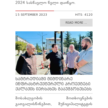
2024 სასწავლო წელი დაიწყო.
15 SEPTEMBER 2023
HITS: 4120
READ MORE ...
ᲡᲐᲛᲢᲠᲔᲓᲘᲐᲨᲘ ᲛᲘᲛᲓᲘᲜᲐᲠᲔ
ᲘᲜᲤᲠᲐᲡᲢᲠᲣᲥᲢᲣᲠᲣᲚᲘ ᲞᲠᲝᲔᲥᲢᲔᲑᲘ
ᲥᲐᲚᲐᲥᲘᲡ ᲘᲔᲠᲡᲐᲮᲔᲡ ᲒᲐᲐᲣᲛᲯᲝᲑᲔᲡᲔᲑᲡ
მოსახლეობის მოთხოვნების
გათვალისწინებით, მუნიციპალიტეტის