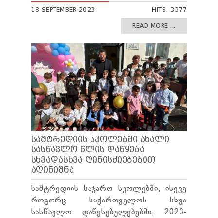
18 SEPTEMBER 2023
HITS: 3377
READ MORE ...
ᲡᲐᲛᲢᲠᲔᲓᲘᲘᲡ ᲡᲙᲝᲚᲔᲑᲨᲘ ᲐᲮᲐᲚᲘ
ᲡᲐᲡᲬᲐᲕᲚᲝ ᲬᲚᲘᲡ ᲓᲐᲬᲧᲔᲑᲐ
ᲡᲮᲕᲐᲓᲐᲡᲮᲕᲐ ᲦᲘᲜᲘᲡᲫᲘᲔᲑᲔᲑᲘᲗ
ᲐᲦᲘᲜᲘᲨᲜᲐ
სამტრედიის საჯარო სკოლებში, ისევე
როგორც საქართველოს სხვა
სასწავლო დაწესებულებებში, 2023-