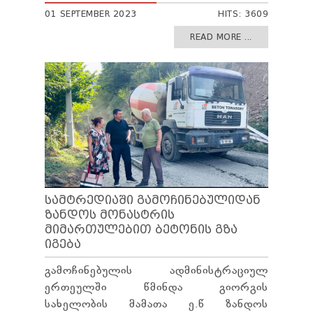
01 SEPTEMBER 2023
HITS: 3609
READ MORE ...
ᲡᲐᲛᲢᲠᲔᲓᲘᲐᲨᲘ ᲒᲐᲛᲝᲩᲘᲜᲔᲑᲣᲚᲘᲓᲐᲜ
ᲖᲐᲜᲓᲝᲡ ᲛᲝᲜᲐᲡᲢᲠᲘᲡ
ᲛᲘᲛᲐᲠᲗᲣᲚᲔᲑᲘᲗ ᲑᲔᲢᲝᲜᲘᲡ ᲒᲖᲐ
ᲘᲒᲔᲑᲐ
გამოჩინებულის ადმინისტრაციულ
ერთეულში წმინდა გიორგის
სახელობის მამათა ე.წ ზანდოს