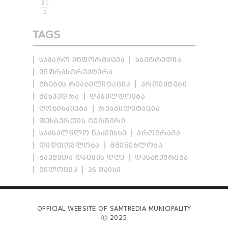
31
0
TAGS
ᲡᲐᲯᲐᲠᲝ ᲘᲜᲤᲝᲠᲛᲐᲪᲘᲐ
ᲡᲐᲛᲢᲠᲔᲓᲘᲐ
ᲘᲜᲤᲠᲐᲡᲢᲠᲣᲥᲢᲣᲠᲐ
ᲒᲖᲔᲑᲘᲡ ᲠᲔᲐᲑᲘᲚᲘᲢᲐᲪᲘᲐ
ᲞᲠᲝᲔᲥᲢᲔᲑᲘ
ᲨᲔᲮᲕᲔᲓᲠᲐ
ᲓᲐᲯᲘᲚᲓᲝᲔᲑᲐ
ᲦᲝᲜᲘᲡᲫᲘᲔᲑᲐ
ᲠᲔᲐᲑᲘᲚᲘᲢᲐᲪᲘᲐ
ᲤᲔᲮᲑᲣᲠᲗᲘᲡ ᲢᲣᲠᲜᲘᲠᲘ
ᲡᲐᲐᲮᲐᲚᲬᲚᲝ ᲜᲐᲫᲕᲘᲡᲮᲔ
ᲞᲠᲝᲒᲠᲐᲛᲐ
ᲓᲘᲓᲗᲝᲕᲚᲝᲑᲐ
ᲛᲨᲔᲜᲔᲑᲚᲝᲑᲐ
ᲑᲐᲕᲨᲕᲗᲐ ᲓᲐᲪᲕᲘᲡ ᲓᲦᲔ
ᲓᲐᲡᲐᲩᲣᲥᲠᲔᲑᲐ
ᲛᲘᲚᲝᲪᲕᲐ
26 ᲛᲐᲘᲡᲘ
OFFICIAL WEBSITE OF SAMTREDIA MUNICIPALITY
Ⓒ 2025