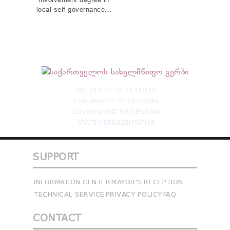
involvement degree in
local self-governance...
PRESIDENT OF GEORGIA
PARLIAMENT OF GEORGIA
GOVERNMENT OF GEORGIA
STATE REPRESENTATIVE
SUPPORT
INFORMATION CENTER
MAYOR'S RECEPTION
TECHNICAL SERVICE
PRIVACY POLICY
FAQ
CONTACT