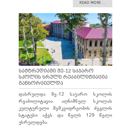
READ MORE ...
ᲡᲐᲛᲢᲠᲔᲓᲘᲐᲨᲘ ᲛᲔ-12 ᲡᲐᲯᲐᲠᲝ
ᲡᲙᲝᲚᲘᲡ ᲡᲠᲣᲚᲘ ᲠᲔᲐᲑᲘᲚᲘᲢᲘᲐᲪᲘᲐ
ᲒᲐᲜᲮᲝᲠᲪᲘᲔᲚᲓᲐ
დასრულდა მე-12 საჯარო სკოლის
რეაბილიტაცია. აღნიშნულ სკოლას
კულტურული მემკვიდრეობის ძეგლის
სტატუსი აქვს და წელს 129 წელი
უსრულდება.