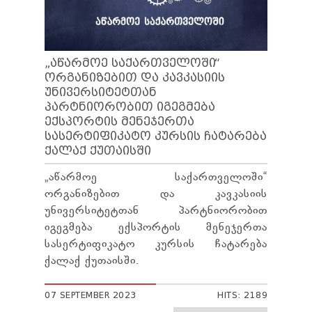
„ᲐᲬᲐᲠᲛᲝᲔ ᲡᲐᲥᲐᲠᲗᲕᲔᲚᲝᲨᲘ“
ᲝᲠᲒᲐᲜᲘᲖᲔᲑᲘᲗ ᲓᲐ ᲙᲐᲕᲙᲐᲡᲘᲘᲡ
ᲣᲜᲘᲕᲔᲠᲡᲘᲢᲔᲢᲗᲐᲜ
ᲞᲐᲠᲢᲜᲘᲝᲠᲝᲑᲘᲗ ᲘᲒᲔᲒᲛᲔᲑᲐ
ᲔᲥᲡᲞᲝᲠᲢᲘᲡ ᲛᲔᲜᲔᲯᲔᲠᲗᲐ
ᲡᲐᲡᲔᲠᲢᲘᲤᲘᲙᲐᲢᲝ ᲙᲣᲠᲡᲘᲡ ᲩᲐᲢᲐᲠᲔᲑᲐ
ᲥᲐᲚᲐᲥ ᲥᲣᲗᲐᲘᲡᲨᲘ
„აწარმოე საქართველოში“
ორგანიზებით და კავკასიის
უნივერსიტეტთან პარტნიორობით
იგეგმება ექსპორტის მენეჯერთა
სასერტიფიკატო კურსის ჩატარება
ქალაქ ქუთაისში.
07 SEPTEMBER 2023
HITS: 2189