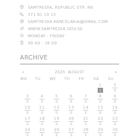
SAMTREDIA, REPUBLIC STR. N6
571 81 19 13
SAMTREDIA.KANCELARIA@GMAIL.COM
WWW.SAMTREDIA.GOV.GE
MONDAY - FRIDAY
09:00 - 18:00
ARCHIVE
«
2026
AUGUST
»
MO
TU
WE
TH
FR
SA
SU
1
2
1
0
3
4
5
6
7
8
9
0
0
0
0
0
0
0
10
11
12
13
14
15
16
0
0
0
0
0
0
0
17
18
19
20
21
22
23
0
0
0
0
0
0
0
24
25
26
27
28
29
30
0
0
0
0
0
0
0