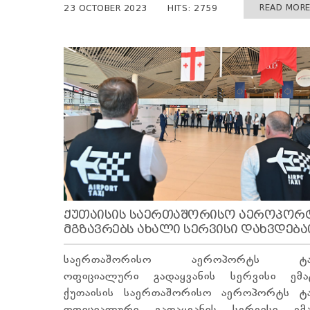
READ MORE 
23 OCTOBER 2023
HITS: 2759
ᲥᲣᲗᲐᲘᲡᲘᲡ ᲡᲐᲔᲠᲗᲐᲨᲝᲠᲘᲡᲝ ᲐᲔᲠᲝᲞᲝᲠ
ᲛᲒᲖᲐᲕᲠᲔᲑᲡ ᲐᲮᲐᲚᲘ ᲡᲔᲠᲕᲘᲡᲘ ᲓᲐᲮᲕᲓᲔᲑ
საერთაშორისო აეროპორტს ტაქ
ოფიციალური გადაყვანის სერვისი ემატ
ქუთაისის საერთაშორისო აეროპორტს ტა