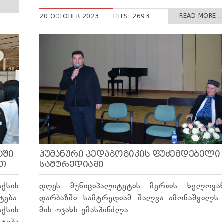
...
READ MORE ..
20 OCTOBER 2023
HITS: 2693
ᲢᲨᲘ
ᲰᲣᲛᲐᲜᲣᲠᲘ ᲞᲔᲓᲐᲒᲝᲒᲘᲙᲘᲡ ᲤᲣᲫᲔᲛᲓᲔᲑᲔᲚᲘ
ᲐᲗ
ᲡᲐᲛᲢᲠᲔᲓᲘᲐᲨᲘ
სის
დღეს მუნიციპალიტეტის მერიის ხელოვა
ება.
დარბაზში სამტრედიამ შალვა ამონაშვილს
ქსის
მის ოჯახს უმასპინძლა.