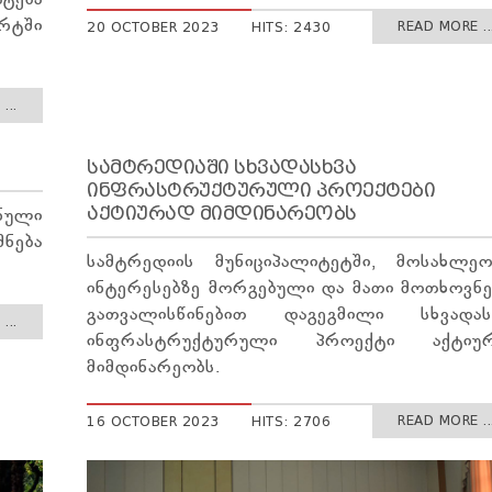
ტება
რტში
READ MORE ..
20 OCTOBER 2023
HITS: 2430
...
ᲡᲐᲛᲢᲠᲔᲓᲘᲐᲨᲘ ᲡᲮᲕᲐᲓᲐᲡᲮᲕᲐ
ᲘᲜᲤᲠᲐᲡᲢᲠᲣᲥᲢᲣᲠᲣᲚᲘ ᲞᲠᲝᲔᲥᲢᲔᲑᲘ
ᲐᲥᲢᲘᲣᲠᲐᲓ ᲛᲘᲛᲓᲘᲜᲐᲠᲔᲝᲑᲡ
ნული
შნება
სამტრედიის მუნიციპალიტეტში, მოსახლეო
ინტერესებზე მორგებული და მათი მოთხოვნე
გათვალისწინებით დაგეგმილი სხვადას
...
ინფრასტრუქტურული პროექტი აქტიუ
მიმდინარეობს.
READ MORE ..
16 OCTOBER 2023
HITS: 2706