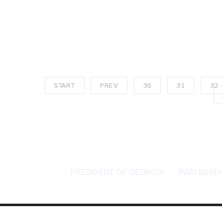
START
PREV
30
31
32
PRESIDENT OF GEORGIA
PARLIAMEN