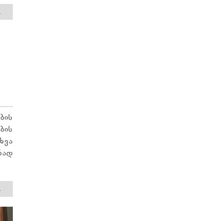
.
ბის
ბის
ხვა
რად
.