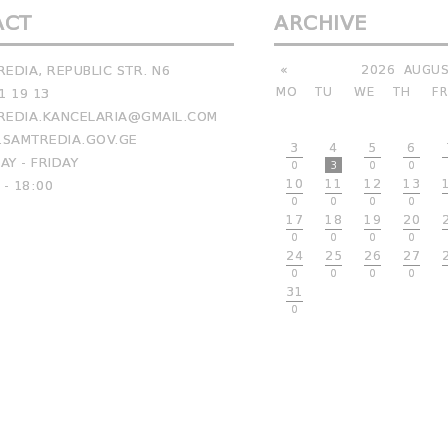
ACT
ARCHIVE
EDIA, REPUBLIC STR. N6
«
2026
AUGUS
MO
TU
WE
TH
FR
1 19 13
EDIA.KANCELARIA@GMAIL.COM
SAMTREDIA.GOV.GE
3
4
5
6
Y - FRIDAY
0
3
0
0
10
11
12
13
 - 18:00
0
0
0
0
17
18
19
20
0
0
0
0
24
25
26
27
0
0
0
0
31
0