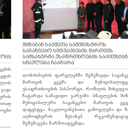
ᲨᲘᲜᲐᲒᲐᲜ ᲡᲐᲥᲛᲔᲗᲐ ᲡᲐᲛᲘᲜᲘᲡᲢᲠᲝᲡ
ᲡᲐᲒᲐᲜᲒᲔᲑᲝ ᲡᲘᲢᲣᲐᲪᲘᲔᲑᲘᲡ ᲛᲐᲠᲗᲕᲘᲡ
ᲔᲝᲑᲡ
ᲡᲐᲛᲡᲐᲮᲣᲠᲛᲐ ᲣᲡᲐᲤᲠᲗᲮᲝᲔᲑᲘᲡ ᲡᲐᲙᲘᲗᲮᲔᲑᲖ
ᲡᲬᲐᲕᲚᲔᲑᲐ ᲩᲐᲐᲢᲐᲠᲐ
ების
ღონისძიების ფარგლებში შემუშავდა საგანგ
ეტის
მართვის გეგმა და მუნიციპალიტე
ულოს
უსაფრთხოების პასპორტი, რომლის მიხედვი
ვაჟა
ჩატარდა სამაგიდო ვარჯიში. სწავლების მიზ
ურის
მუნიციპალური საგანგებო მართვის გეგ
რთად
დატესტვა, ნაკლოვანებათა გამოვლენა და მ
აოები
აღმოფხვრის შესახებ რეკომენდაციე
შემუშავება წარმოადგენდა.