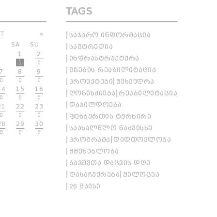
TAGS
T
»
ᲡᲐᲯᲐᲠᲝ ᲘᲜᲤᲝᲠᲛᲐᲪᲘᲐ
SA
SU
ᲡᲐᲛᲢᲠᲔᲓᲘᲐ
1
2
ᲘᲜᲤᲠᲐᲡᲢᲠᲣᲥᲢᲣᲠᲐ
1
0
ᲒᲖᲔᲑᲘᲡ ᲠᲔᲐᲑᲘᲚᲘᲢᲐᲪᲘᲐ
7
8
9
0
0
0
ᲞᲠᲝᲔᲥᲢᲔᲑᲘ
ᲨᲔᲮᲕᲔᲓᲠᲐ
14
15
16
ᲦᲝᲜᲘᲡᲫᲘᲔᲑᲐ
ᲠᲔᲐᲑᲘᲚᲘᲢᲐᲪᲘᲐ
0
0
0
ᲓᲐᲯᲘᲚᲓᲝᲔᲑᲐ
21
22
23
0
0
0
ᲤᲔᲮᲑᲣᲠᲗᲘᲡ ᲢᲣᲠᲜᲘᲠᲘ
28
29
30
ᲡᲐᲐᲮᲐᲚᲬᲚᲝ ᲜᲐᲫᲕᲘᲡᲮᲔ
0
0
0
ᲞᲠᲝᲒᲠᲐᲛᲐ
ᲓᲘᲓᲗᲝᲕᲚᲝᲑᲐ
ᲛᲨᲔᲜᲔᲑᲚᲝᲑᲐ
ᲑᲐᲕᲨᲕᲗᲐ ᲓᲐᲪᲕᲘᲡ ᲓᲦᲔ
ᲓᲐᲡᲐᲩᲣᲥᲠᲔᲑᲐ
ᲛᲘᲚᲝᲪᲕᲐ
26 ᲛᲐᲘᲡᲘ