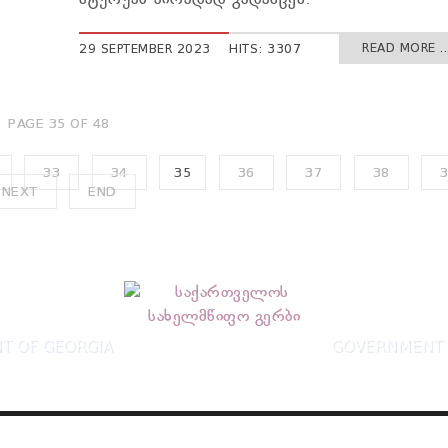
READ MORE ..
29 SEPTEMBER 2023
HITS: 3307
PAGE 35 OF 48
33
34
35
36
37
38
NEXT
END
T OF GEORGIA
GOVERNMENT 