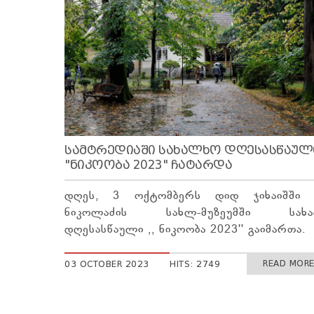
ᲡᲐᲛᲢᲠᲔᲓᲘᲐᲨᲘ ᲡᲐᲮᲐᲚᲮᲝ ᲓᲦᲔᲡᲐᲡᲬᲐᲣᲚ
"ᲜᲘᲙᲝᲝᲑᲐ 2023" ᲩᲐᲢᲐᲠᲓᲐ
დღეს, 3 ოქტომბერს დიდ ჯიხაიშში 
ნიკოლაძის სახლ-მუზეუმში სახ
დღესასწაული ,, ნიკოობა 2023'' გაიმართა.
READ MORE 
03 OCTOBER 2023
HITS: 2749