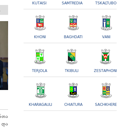
KUTAISI
SAMTREDIA
TSKALTUBO
.
KHONI
BAGHDATI
VANI
TERJOLA
TKIBULI
ZESTAPHONI
KHARAGAULI
CHIATURA
SACHKHERE
ნთა
 და