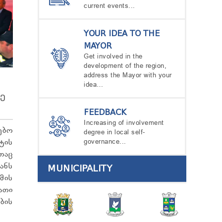
current events...
YOUR IDEA TO THE
MAYOR
Get involved in the
development of the region,
address the Mayor with your
idea…
Ე
FEEDBACK
Increasing of involvement
ებო
degree in local self-
governance...
ტის
თაც
ანს
MUNICIPALITY
მის
ათი
ბის