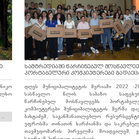
Ი
ᲡᲐᲛᲢᲠᲔᲓᲘᲐᲨᲘ ᲬᲐᲠᲩᲘᲜᲔᲑᲣᲚ ᲛᲝᲡᲬᲐᲕᲚᲔᲔ
ᲞᲝᲠᲢᲐᲑᲔᲚᲣᲠᲘ ᲙᲝᲛᲞᲘᲣᲢᲔᲠᲔᲑᲘ ᲒᲐᲓᲐᲔᲪ
ნიკო
დღეს მუნიციპალიტეტის მერიაში 2022 -2
ალხო
სასწავლო წლის საბაზო საფეხურ
წარჩინებულ მოსწავლეებს პორტაბელ
კომპიუტერები მუნიციპალიტეტის მერმა და
ბახტაძემ, საგანმანათლებლო რესურსცენტ
...
უფროსმა თინათინ ხარძიანმა და საკრებუ
თავმჯდომარის პირველმა მოადგილემ, ვ
სტურუამ პირადად გადასცეს.