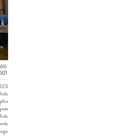
ᲑᲡ
ᲐᲗ
023
ის
ური
ვით
რის
ლოს
აჟა