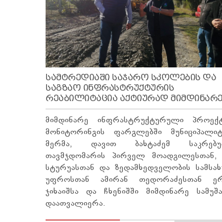
ᲡᲐᲛᲢᲠᲔᲓᲘᲐᲨᲘ ᲡᲐᲯᲐᲠᲝ ᲡᲙᲝᲚᲔᲑᲘᲡ ᲓᲐ
ᲡᲐᲒᲖᲐᲝ ᲘᲜᲤᲠᲐᲡᲢᲠᲣᲥᲢᲣᲠᲘᲡ
ᲠᲔᲐᲑᲘᲚᲘᲢᲐᲪᲘᲐ ᲐᲥᲢᲘᲣᲠᲐᲓ ᲛᲘᲛᲓᲘᲜᲐᲠ
მიმდინარე ინფრასტრუქტურული პროექტ
მონიტორინგის ფარგლებში მუნიციპალიტ
მერმა, დავით ბახტაძემ საკრებ
თავმჯდომარის პირველ მოადგილესთან, 
სტურუასთან და ზედამხედველობის სამსახ
უფროსთან ამირან თედორაძესთან ე
ჯიხაიშსა და ჩხენიშში მიმდინარე სამუშ
დაათვალიერა.