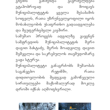
გზების გაწმენდა გაგრძელდება
TENDERS
ეტაპობრივად და მოიცავს
REPORT TO BE SUBMITTED TO PRESIDENT AND
მუნიციპალიტეტის ყველა შესაბამის
PARLIAMENT
REQUEST OF PUBLIC INFORMATION
სოფელს, რათა უზრუნველყოფილი იყოს
PERSONAL DATA PROTECTION OFFICER
მოსახლეობის უსაფრთხო გადაადგილება
LEGAL DECISIONS
და შეუფერხებელი კავშირი.
APPEAL RULES
სამუშაო პროცესს ადგილზე გაეცნენ
სამტრედიის მუნიციპალიტეტის მერი
დავით ბახტაძე, მერის მოადგილე დავით
შემგელია და საკრებულოს თავმჯდომარე
ვაჟა სტურუა.
მუნიციპალიტეტი განაგრძობს მუშაობას
საგანგებო რეჟიმში, რათა
დიდთოვლობის შედეგად გამოწვეული
სირთულეები მაქსიმალურად მოკლე
დროში იქნას აღმოფხვრილი.