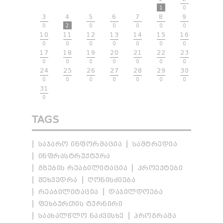
1
0
3
4
5
6
7
8
9
0
2
0
0
0
0
0
10
11
12
13
14
15
16
0
0
0
0
0
0
0
17
18
19
20
21
22
23
0
0
0
0
0
0
0
24
25
26
27
28
29
30
0
0
0
0
0
0
0
31
0
TAGS
ᲡᲐᲯᲐᲠᲝ ᲘᲜᲤᲝᲠᲛᲐᲪᲘᲐ
ᲡᲐᲛᲢᲠᲔᲓᲘᲐ
ᲘᲜᲤᲠᲐᲡᲢᲠᲣᲥᲢᲣᲠᲐ
ᲒᲖᲔᲑᲘᲡ ᲠᲔᲐᲑᲘᲚᲘᲢᲐᲪᲘᲐ
ᲞᲠᲝᲔᲥᲢᲔᲑᲘ
ᲨᲔᲮᲕᲔᲓᲠᲐ
ᲦᲝᲜᲘᲡᲫᲘᲔᲑᲐ
ᲠᲔᲐᲑᲘᲚᲘᲢᲐᲪᲘᲐ
ᲓᲐᲯᲘᲚᲓᲝᲔᲑᲐ
ᲤᲔᲮᲑᲣᲠᲗᲘᲡ ᲢᲣᲠᲜᲘᲠᲘ
ᲡᲐᲐᲮᲐᲚᲬᲚᲝ ᲜᲐᲫᲕᲘᲡᲮᲔ
ᲞᲠᲝᲒᲠᲐᲛᲐ