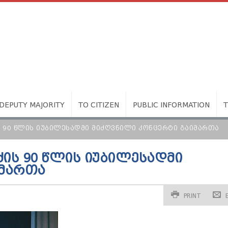
DEPUTY MAJORITY
TO CITIZEN
PUBLIC INFORMATION
Ს 90 ᲬᲚᲘᲡ ᲘᲣᲑᲘᲚᲔᲡᲐᲓᲛᲘ ᲛᲘᲫᲦᲕᲜᲘᲚᲘ ᲙᲝᲜᲪᲔᲠᲢᲘ ᲒᲐᲘᲛᲐᲠᲗᲐ
ᲫᲘᲡ 90 ᲬᲚᲘᲡ ᲘᲣᲑᲘᲚᲔᲡᲐᲓᲛᲘ
ᲘᲛᲐᲠᲗᲐ
PRINT