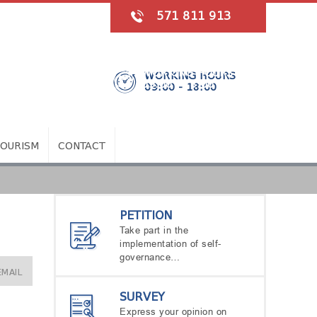
571 811 913
WORKING HOURS
09:00 - 18:00
TOURISM
CONTACT
PETITION
Take part in the
implementation of self-
governance…
EMAIL
SURVEY
Express your opinion on