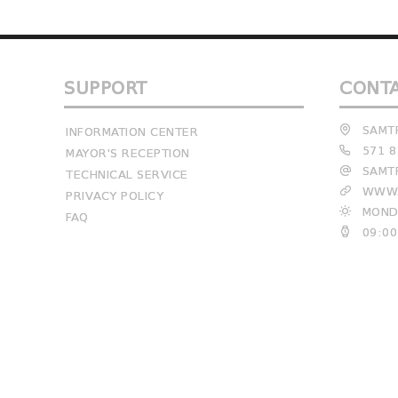
SUPPORT
CONT
SAMTR
INFORMATION CENTER
571 8
MAYOR'S RECEPTION
SAMTR
TECHNICAL SERVICE
WWW.
PRIVACY POLICY
MONDA
FAQ
09:00