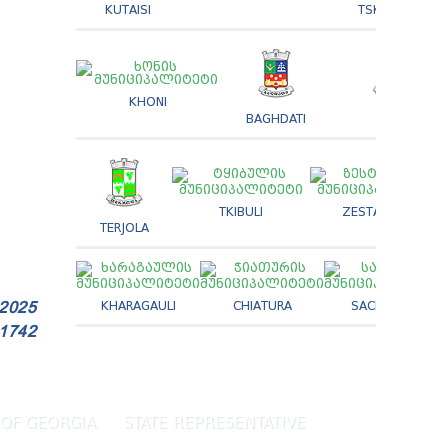
KUTAISI
TSKALTUBO
KHONI
BAGHDATI
VANI
TKIBULI
ZESTAPHONI
TERJOLA
KHARAGAULI
CHIATURA
SACHKHERE
 2025
 1742
OF GEORGIA
STATE REPRESENTATIVE