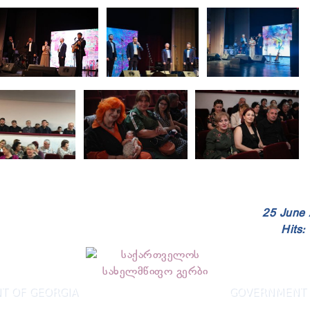
25 June
Hits:
T OF GEORGIA
GOVERNMENT 