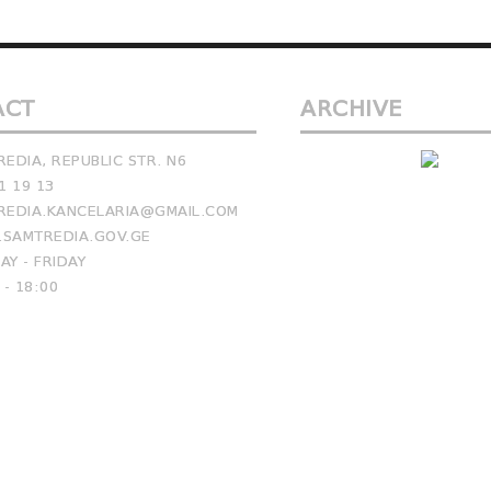
ACT
ARCHIVE
EDIA, REPUBLIC STR. N6
1 19 13
EDIA.KANCELARIA@GMAIL.COM
SAMTREDIA.GOV.GE
Y - FRIDAY
 - 18:00