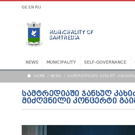
GE
EN
RU
MUNICIPALITY OF
SAMTREDIA
NEWS
MUNICIPALITY
SELF-GOVERNANCE
HOME
NEWS
ᲡᲐᲛᲢᲠᲔᲓᲘᲐᲨᲘ ᲯᲐᲜᲡᲣᲦ ᲙᲐᲮᲘᲫᲘ
ᲡᲐᲛᲢᲠᲔᲓᲘᲐᲨᲘ ᲯᲐᲜᲡᲣᲦ ᲙᲐᲮᲘ
ᲛᲘᲫᲦᲕᲜᲘᲚᲘ ᲙᲝᲜᲪᲔᲠᲢᲘ ᲒᲐ