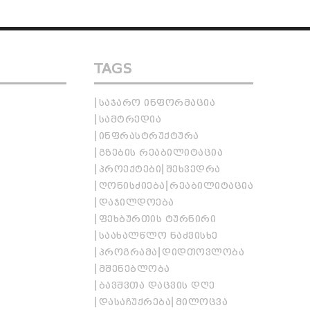
TAGS
ᲡᲐᲯᲐᲠᲝ ᲘᲜᲤᲝᲠᲛᲐᲪᲘᲐ
ᲡᲐᲛᲢᲠᲔᲓᲘᲐ
ᲘᲜᲤᲠᲐᲡᲢᲠᲣᲥᲢᲣᲠᲐ
ᲒᲖᲔᲑᲘᲡ ᲠᲔᲐᲑᲘᲚᲘᲢᲐᲪᲘᲐ
ᲞᲠᲝᲔᲥᲢᲔᲑᲘ
ᲨᲔᲮᲕᲔᲓᲠᲐ
ᲦᲝᲜᲘᲡᲫᲘᲔᲑᲐ
ᲠᲔᲐᲑᲘᲚᲘᲢᲐᲪᲘᲐ
ᲓᲐᲯᲘᲚᲓᲝᲔᲑᲐ
ᲤᲔᲮᲑᲣᲠᲗᲘᲡ ᲢᲣᲠᲜᲘᲠᲘ
ᲡᲐᲐᲮᲐᲚᲬᲚᲝ ᲜᲐᲫᲕᲘᲡᲮᲔ
ᲞᲠᲝᲒᲠᲐᲛᲐ
ᲓᲘᲓᲗᲝᲕᲚᲝᲑᲐ
ᲛᲨᲔᲜᲔᲑᲚᲝᲑᲐ
ᲑᲐᲕᲨᲕᲗᲐ ᲓᲐᲪᲕᲘᲡ ᲓᲦᲔ
ᲓᲐᲡᲐᲩᲣᲥᲠᲔᲑᲐ
ᲛᲘᲚᲝᲪᲕᲐ