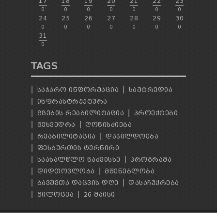
17
18
19
20
21
22
23
0
0
0
0
0
0
0
24
25
26
27
28
29
30
0
0
0
0
0
0
0
31
0
TAGS
ᲡᲐᲯᲐᲠᲝ ᲘᲜᲤᲝᲠᲛᲐᲪᲘᲐ
ᲡᲐᲛᲢᲠᲔᲓᲘᲐ
ᲘᲜᲤᲠᲐᲡᲢᲠᲣᲥᲢᲣᲠᲐ
ᲒᲖᲔᲑᲘᲡ ᲠᲔᲐᲑᲘᲚᲘᲢᲐᲪᲘᲐ
ᲞᲠᲝᲔᲥᲢᲔᲑᲘ
ᲨᲔᲮᲕᲔᲓᲠᲐ
ᲦᲝᲜᲘᲡᲫᲘᲔᲑᲐ
ᲠᲔᲐᲑᲘᲚᲘᲢᲐᲪᲘᲐ
ᲓᲐᲯᲘᲚᲓᲝᲔᲑᲐ
ᲤᲔᲮᲑᲣᲠᲗᲘᲡ ᲢᲣᲠᲜᲘᲠᲘ
ᲡᲐᲐᲮᲐᲚᲬᲚᲝ ᲜᲐᲫᲕᲘᲡᲮᲔ
ᲞᲠᲝᲒᲠᲐᲛᲐ
ᲓᲘᲓᲗᲝᲕᲚᲝᲑᲐ
ᲛᲨᲔᲜᲔᲑᲚᲝᲑᲐ
ᲑᲐᲕᲨᲕᲗᲐ ᲓᲐᲪᲕᲘᲡ ᲓᲦᲔ
ᲓᲐᲡᲐᲩᲣᲥᲠᲔᲑᲐ
ᲛᲘᲚᲝᲪᲕᲐ
26 ᲛᲐᲘᲡᲘ