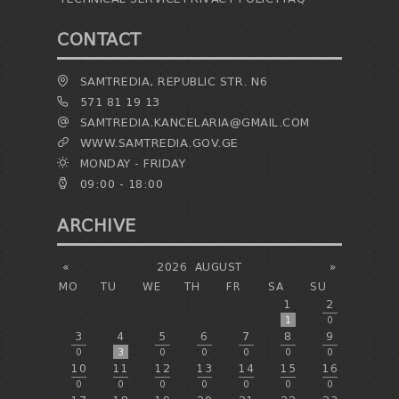
CONTACT
SAMTREDIA, REPUBLIC STR. N6
571 81 19 13
SAMTREDIA.KANCELARIA@GMAIL.COM
WWW.SAMTREDIA.GOV.GE
MONDAY - FRIDAY
09:00 - 18:00
ARCHIVE
«
2026
AUGUST
»
MO
TU
WE
TH
FR
SA
SU
1
2
1
0
3
4
5
6
7
8
9
0
3
0
0
0
0
0
10
11
12
13
14
15
16
0
0
0
0
0
0
0