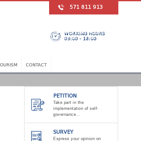
571 811 913
WORKING HOURS
09:00 - 18:00
TOURISM
CONTACT
PETITION
Take part in the
implementation of self-
governance…
SURVEY
Express your opinion on