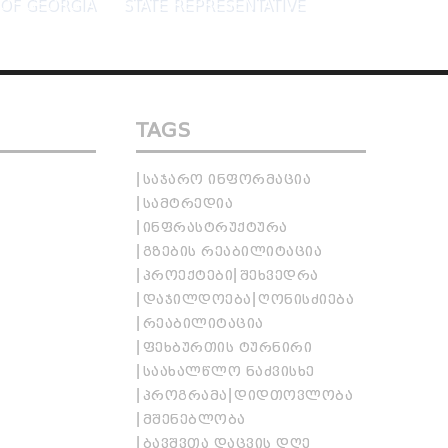
OF GEORGIA
STATE REPRESENTATIVE
TAGS
ᲡᲐᲯᲐᲠᲝ ᲘᲜᲤᲝᲠᲛᲐᲪᲘᲐ
ᲡᲐᲛᲢᲠᲔᲓᲘᲐ
ᲘᲜᲤᲠᲐᲡᲢᲠᲣᲥᲢᲣᲠᲐ
ᲒᲖᲔᲑᲘᲡ ᲠᲔᲐᲑᲘᲚᲘᲢᲐᲪᲘᲐ
ᲞᲠᲝᲔᲥᲢᲔᲑᲘ
ᲨᲔᲮᲕᲔᲓᲠᲐ
ᲓᲐᲯᲘᲚᲓᲝᲔᲑᲐ
ᲦᲝᲜᲘᲡᲫᲘᲔᲑᲐ
ᲠᲔᲐᲑᲘᲚᲘᲢᲐᲪᲘᲐ
ᲤᲔᲮᲑᲣᲠᲗᲘᲡ ᲢᲣᲠᲜᲘᲠᲘ
ᲡᲐᲐᲮᲐᲚᲬᲚᲝ ᲜᲐᲫᲕᲘᲡᲮᲔ
ᲞᲠᲝᲒᲠᲐᲛᲐ
ᲓᲘᲓᲗᲝᲕᲚᲝᲑᲐ
ᲛᲨᲔᲜᲔᲑᲚᲝᲑᲐ
ᲑᲐᲕᲨᲕᲗᲐ ᲓᲐᲪᲕᲘᲡ ᲓᲦᲔ