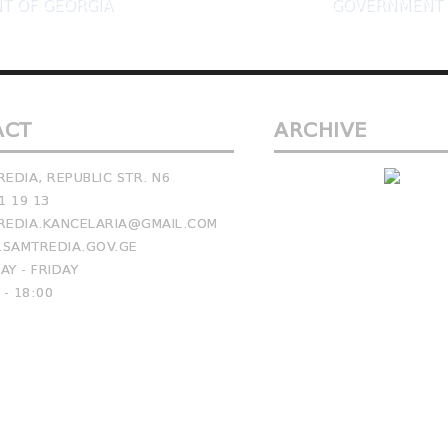
T OF GEORGIA
GOVERNMENT 
ACT
ARCHIVE
EDIA, REPUBLIC STR. N6
1 19 13
EDIA.KANCELARIA@GMAIL.COM
SAMTREDIA.GOV.GE
Y - FRIDAY
 - 18:00