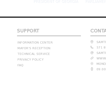
PRESIDENT OF GEORGIA
PARLIAMEN
SUPPORT
CONT
SAMTR
INFORMATION CENTER
571 8
MAYOR'S RECEPTION
SAMTR
TECHNICAL SERVICE
WWW.
PRIVACY POLICY
MONDA
FAQ
09:00